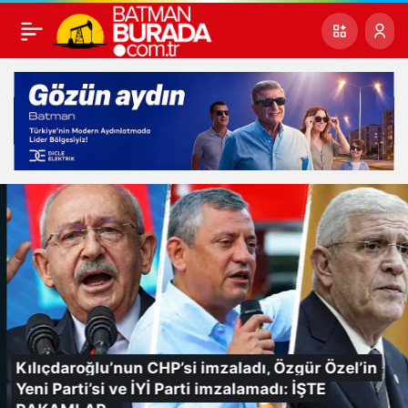
Kılıçdaroğlu’nun CHP’si imzaladı, Özgür Özel’in
Yeni Parti’si ve İYİ Parti imzalamadı: İŞTE