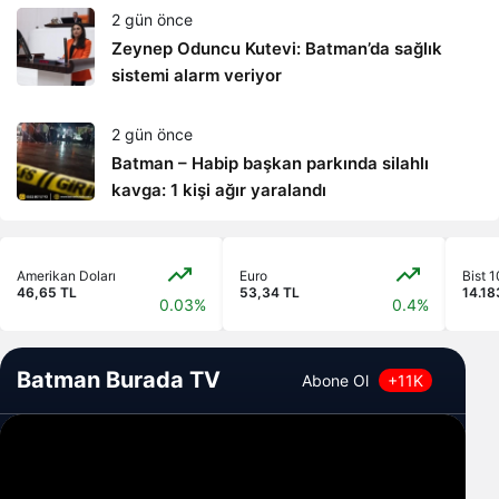
2 gün önce
Zeynep Oduncu Kutevi: Batman’da sağlık
sistemi alarm veriyor
2 gün önce
Batman – Habip başkan parkında silahlı
kavga: 1 kişi ağır yaralandı
Amerikan Doları
Euro
Bist 
46,65 TL
53,34 TL
14.18
0.03%
0.4%
Batman Burada TV
Abone Ol
+11K