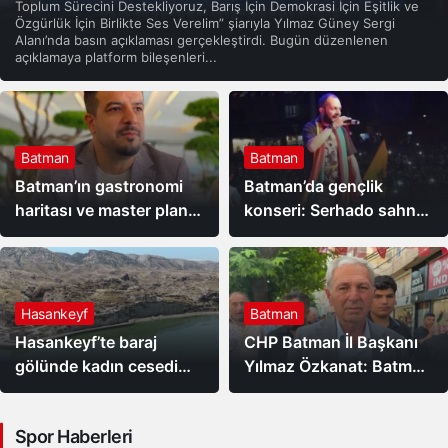
Toplum Sürecini Destekliyoruz, Barış İçin Demokrasi İçin Eşitlik ve
Özgürlük İçin Birlikte Ses Verelim” şiarıyla Yılmaz Güney Sergi
Alanı’nda basın açıklaması gerçekleştirdi. Bugün düzenlenen
açıklamaya platform bileşenleri...
Batman
Batman
Batman’ın gastronomi
Batman’da gençlik
haritası ve master planı
konseri: Serhado sahne
hazırlanıyor
alacak
Hasankeyf
Batman
Hasankeyf’te baraj
CHP Batman İl Başkanı
gölünde kadın cesedi
Yılmaz Özkanat: Batman
bulundu
halkı neden
cezalandırılıyor?
Spor Haberleri