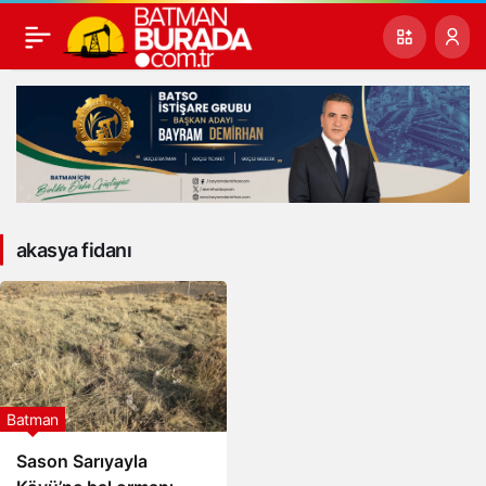
akasya fidanı
Batman
Sason Sarıyayla