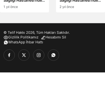
Sağlığı Hastanesi’nden
Sağlığı Hastanesi’nden
el hijyenine dikkat
iki başarılı operasyon
1 yıl önce
2 yıl önce
çeken etkinlik
© Telif Hakkı 2026, Tüm Hakları Saklıdır.
Gizlilik Politikamız
Hesabımı Sil
WhatsApp İhbar Hattı