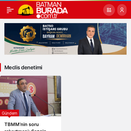
Meclis denetimi
Gündem
TBMM’nin soru