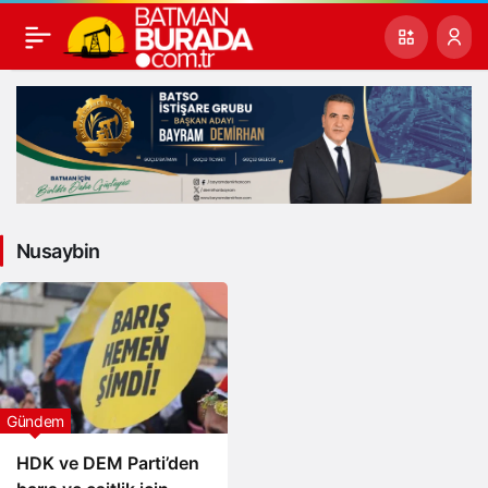
Nusaybin
Gündem
HDK ve DEM Parti’den