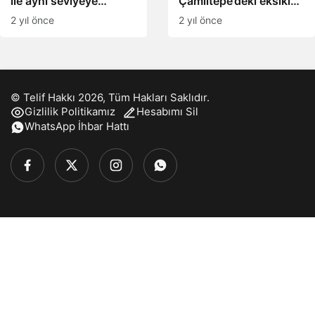
ile aynı seviyeye
Çamlıtepe’deki eksikleri
çekiliyor
tamamlıyor
2 yıl önce
2 yıl önce
© Telif Hakkı 2026, Tüm Hakları Saklıdır.
Gizlilik Politikamız
Hesabımı Sil
WhatsApp İhbar Hattı