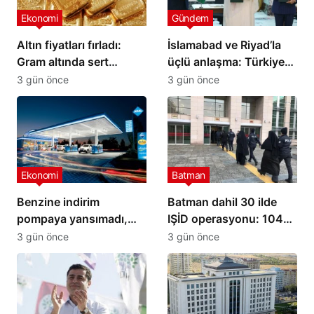
Ekonomi
Gündem
Altın fiyatları fırladı:
İslamabad ve Riyad’la
Gram altında sert
üçlü anlaşma: Türkiye
yükseliş
yeni savunma ittifakını
3 gün önce
3 gün önce
imzaladı
Ekonomi
Batman
Benzine indirim
Batman dahil 30 ilde
pompaya yansımadı,
IŞİD operasyonu: 104
yeni zam geliyor
şüpheli yakalandı
3 gün önce
3 gün önce