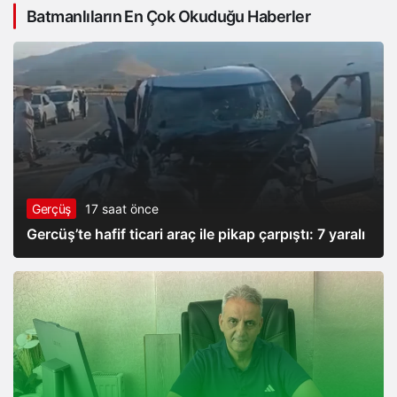
Batmanlıların En Çok Okuduğu Haberler
temel taşıdır”
Gerçüş
17 saat önce
Gercüş’te hafif ticari araç ile pikap çarpıştı: 7 yaralı