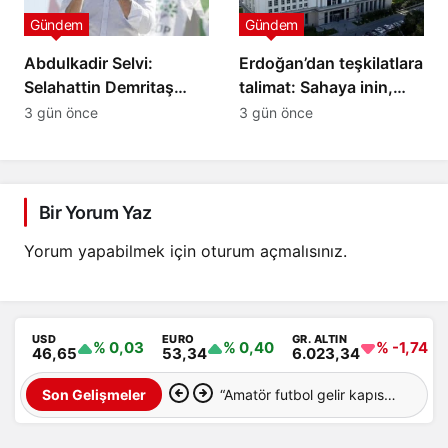
Gündem
Gündem
Abdulkadir Selvi:
Erdoğan’dan teşkilatlara
Selahattin Demritaş
talimat: Sahaya inin,
yasadan
süreci anlatın
3 gün önce
3 gün önce
yararlanamayacak
Bir Yorum Yaz
Yorum yapabilmek için
oturum açmalısınız
.
USD
EURO
GR. ALTIN
% 0,03
% 0,40
% -1,74
46,65
53,34
6.023,34
“Amatör futbol gelir kapısı
Son Gelişmeler
değil, Türk futbolunun