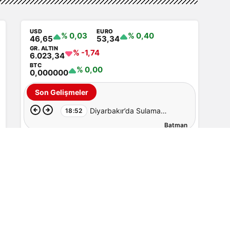
USD
EURO
% 0,03
% 0,40
46,65
53,34
GR. ALTIN
% -1,74
6.023,34
BTC
% 0,00
0,000000
Son Gelişmeler
Diyarbakır’da Sulama
18:52
Batman
Kanalına Giren Genç
Hayatını Kaybetti
Batmanlıların En Çok Okuduğu
Haberler