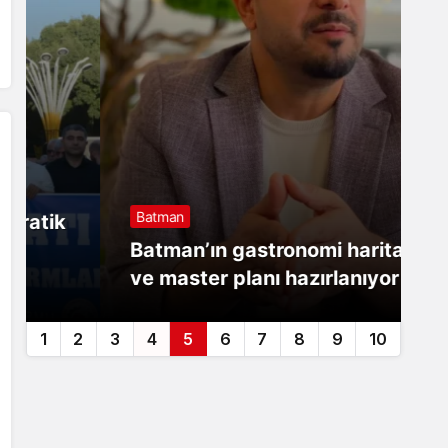
Batman
B
Batman’ın gastronomi haritası
B
ve master planı hazırlanıyor
S
1
2
3
4
5
6
7
8
9
10