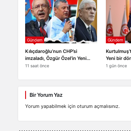
Gündem
Gündem
Kılıçdaroğlu’nun CHP’si
Kurtulmuş’t
imzaladı, Özgür Özel’in Yeni
Yeni bir dö
Parti’si ve İYİ Parti imzalamadı:
aralanıyor
11 saat önce
1 gün önce
İŞTE RAKAMLAR…
Bir Yorum Yaz
Yorum yapabilmek için
oturum açmalısınız
.