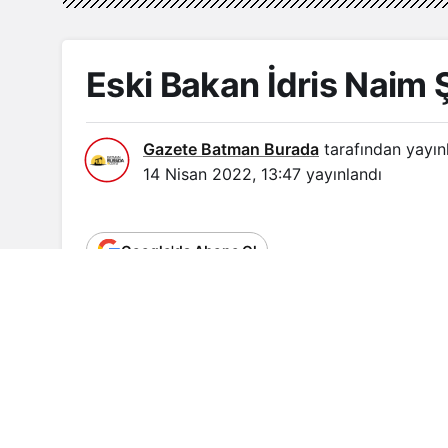
Eski Bakan İdris Naim 
Gazete Batman Burada
tarafından yayın
14 Nisan 2022, 13:47
yayınlandı
Google'da Abone Ol
Eski Başbakan
Ahmet Davutoğlu
ve eski B
Bakanı
İdris Naim Şahin’
in de yeni parti ku
Oda TV’nin haberine göre; İdris Naim Şahin,
Bakan Şahin’in yeni partisi için Ankara’da bi
eski DYP ve AKP Milletvekili
Saffet Kaya’
nı