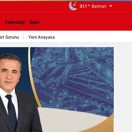
31.1 °
Batman
Teknoloji
Spor
ürt Sorunu
Yeni Anayasa