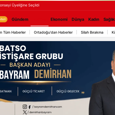
onseyi Üyeliğine Seçildi
Gündem
Politika
Ekonomi
Dünya
Kadın
Sağlık
leri
n Tüm Haberler
Ortadoğu'dan Haberler
Silah Bırakma
K