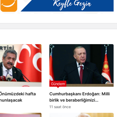
Batman
Batman’da ‘Barış ve Demokratik
n balı
Toplum Süreci’ İçin Ortak
Açıklama
Gündem
: Önümüzdeki hafta
Cumhurbaşkanı Erdoğan: Milli
nunlaşacak
birlik ve beraberliğimizi
perçinleyecek
11 saat önce