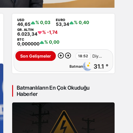
USD
EURO
% 0,03
% 0,40
46,65
53,34
GR. ALTIN
% -1,74
6.023,34
BTC
% 0,00
0,000000
Diyarbakır’da
Son Gelişmeler
18:52
31.1 °
Batman
Sulama
Kanalına
Batmanlıların En Çok Okuduğu
Giren
Haberler
Genç
Hayatını
Kaybetti