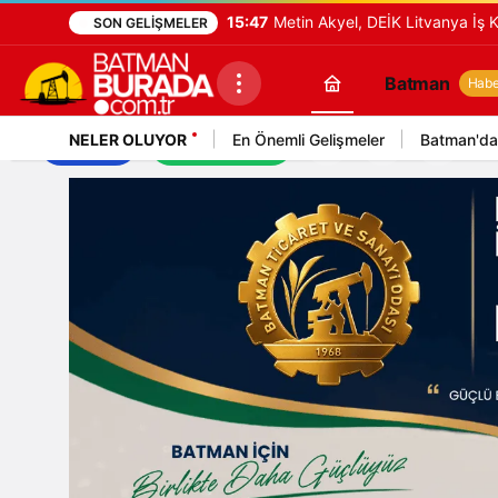
15:47
Metin Akyel, DEİK Litvanya İş K
SON GELIŞMELER
Batman
Haber
NELER OLUYOR
En Önemli Gelişmeler
Batman'da
İş İlanları
Mekan Rehberi