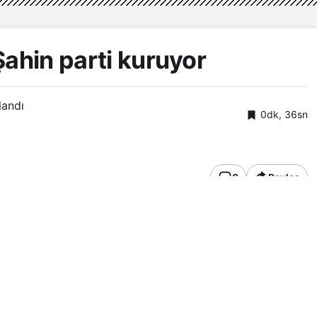
Şahin parti kuruyor
landı
0dk, 36sn
0
Paylaş
akan
Ali Babacan’
ın ardından AK Partili eski İçişleri
rma hazırlığında olduğu öğrenildi.
 parti kurma çalışmalarına Ankara’da başladı. Eski
na arayışında olduğu belirtildi. Şahin’in ekibinde
n da olduğu öğrenildi.