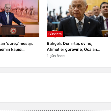
Gündem
an ‘süreç’ mesajı:
Bahçeli: Demirtaş evine,
nemin kapısı
Ahmetler görevine, Öcalan
umut hakkına kavuşmalıdır
1 gün önce