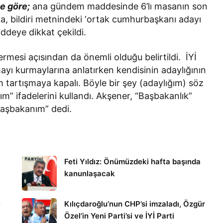
e göre;
ana gündem maddesinde 6’lı masanın son
nda, bildiri metnindeki ‘ortak cumhurbaşkanı adayı
addeye dikkat çekildi.
mesi açısından da önemli olduğu belirtildi. İYİ
yı kurmaylarına anlatırken kendisinin adaylığının
ım tartışmaya kapalı. Böyle bir şey (adaylığım) söz
” ifadelerini kullandı. Akşener, “Başbakanlık”
 başbakanım” dedi.
Feti Yıldız: Önümüzdeki hafta başında
kanunlaşacak
e
Kılıçdaroğlu’nun CHP’si imzaladı, Özgür
Özel’in Yeni Parti’si ve İYİ Parti