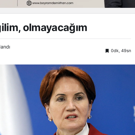
ilim, olmayacağım
landı
0dk, 49sn