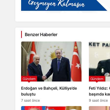
Benzer Haberler
Sason
sanı Süleyman
r’a 2 Milyon TL
Sason’da organik sütleğe
hasadı gerçekleştirildi
Gündem
Gündem
Erdoğan ve Bahçeli, Külliye’de
Feti Yıldız
buluştu
başında ka
7 saat önce
9 saat önce