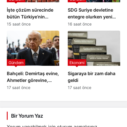
İşte çözüm sürecinde
SDG Suriye devletine
bütün Türkiye’nin
entegre olurken yeni
beklediği tarihî kanun
siyasi yapılanma
15 saat önce
16 saat önce
teklifinin tam metni
gündemde
Gündem
Ekonomi
Bahçeli: Demirtaş evine,
Sigaraya bir zam daha
Ahmetler görevine,
geldi
Öcalan umut hakkına
17 saat önce
17 saat önce
kavuşmalıdır
Bir Yorum Yaz
Yorum yapabilmek için
oturum açmalısınız
.