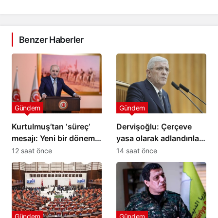
Benzer Haberler
Gündem
Gündem
Kurtulmuş’tan ‘süreç’
Dervişoğlu: Çerçeve
mesajı: Yeni bir dönemin
yasa olarak adlandırılan
kapısı aralanıyor
ihanet belgesini kabul
12 saat önce
14 saat önce
etmeyeceğiz
Gündem
Gündem