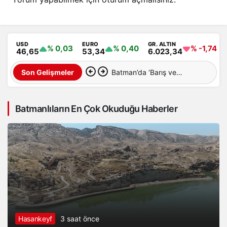
USD
EURO
GR. ALTIN
% 0,03
% 0,40
% -1,74
46,65
53,34
6.023,34
Batman’da ‘Barış ve
Son Gelişmeler
Demokratik Toplum Süreci’
Batmanlıların En Çok Okuduğu Haberler
İçin Ortak Açıklama
Hasankeyf
3 saat önce