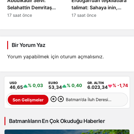
Abdulkadir Selvi:
Erdoğan’dan teşkilatlara
Selahattin Demritaş
talimat: Sahaya inin,
yasadan
süreci anlatın
17 saat önce
17 saat önce
yararlanamayacak
Bir Yorum Yaz
Yorum yapabilmek için
oturum açmalısınız
.
USD
EURO
GR. ALTIN
% 0,03
% 0,40
% -1,74
46,65
53,34
6.023,34
Batman’da İluh Deresi
Son Gelişmeler
çevresindeki park ve yollar
Batmanlıların En Çok Okuduğu Haberler
hizmete açıldı