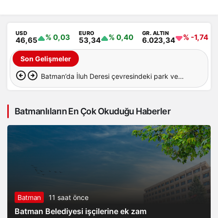
USD
EURO
GR. ALTIN
% 0,03
% 0,40
% -1,74
46,65
53,34
6.023,34
Son Gelişmeler
Batman’da İluh Deresi çevresindeki park ve
yollar hizmete açıldı
Batmanlıların En Çok Okuduğu Haberler
Batman
11 saat önce
Batman Belediyesi işçilerine ek zam