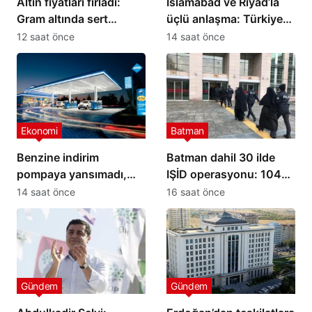
Altın fiyatları fırladı:
İslamabad ve Riyad’la
Gram altında sert
üçlü anlaşma: Türkiye
yükseliş
yeni savunma ittifakını
12 saat önce
14 saat önce
imzaladı
Ekonomi
Batman
Benzine indirim
Batman dahil 30 ilde
pompaya yansımadı,
IŞİD operasyonu: 104
yeni zam geliyor
şüpheli yakalandı
14 saat önce
16 saat önce
Gündem
Gündem