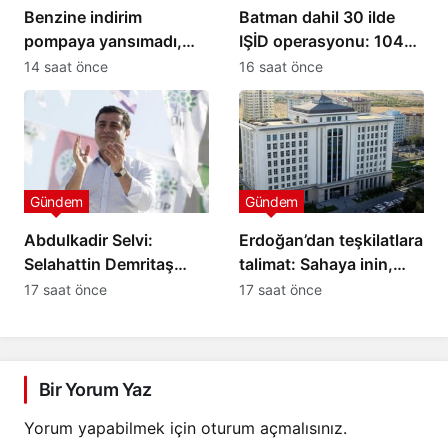
Benzine indirim
Batman dahil 30 ilde
pompaya yansımadı,
IŞİD operasyonu: 104
yeni zam geliyor
şüpheli yakalandı
14 saat önce
16 saat önce
Gündem
Gündem
Abdulkadir Selvi:
Erdoğan’dan teşkilatlara
Selahattin Demritaş
talimat: Sahaya inin,
yasadan
süreci anlatın
17 saat önce
17 saat önce
yararlanamayacak
Bir Yorum Yaz
Yorum yapabilmek için
oturum açmalısınız
.