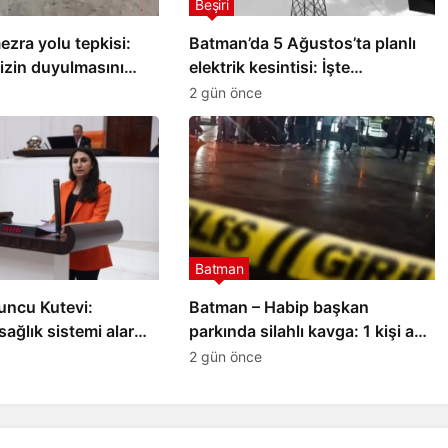
Beşiri
zra yolu tepkisi:
Batman’da 5 Ağustos’ta planlı
izin duyulmasını
elektrik kesintisi: İşte
Batman
etkilenecek yerler
2 gün önce
ılmaz
Nasıroğlu, Türkiye-İspanya
eden
ekonomik ilişkileri için
temaslarda bulundu
Batman
ncu Kutevi:
Batman – Habip başkan
ağlık sistemi alarm
parkında silahlı kavga: 1 kişi ağır
yaralandı
2 gün önce