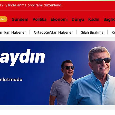
 12. yılında anma programı düzenlendi
Gündem
Politika
Ekonomi
Dünya
Kadın
Sağlık
leri
n Tüm Haberler
Ortadoğu'dan Haberler
Silah Bırakma
K