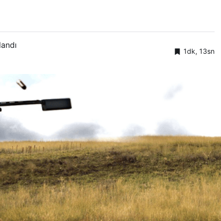
landı
1dk, 13sn