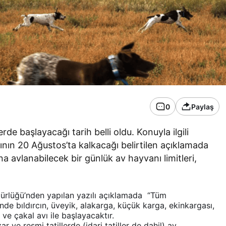
0
Paylaş
 başlayacağı tarih belli oldu. Konuyla ilgili
ğının 20 Ağustos’ta kalkacağı belirtilen açıklamada
ına avlanabilecek bir günlük av hayvanı limitleri,
ürlüğü’nden yapılan yazılı açıklamada “Tüm
de bıldırcın, üveyik, alakarga, küçük karga, ekinkargası,
e çakal avı ile başlayacaktır.
ve resmi tatillerde (idari tatiller de dahil) av