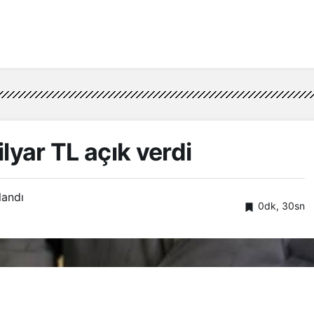
yar TL açık verdi
landı
0dk, 30sn