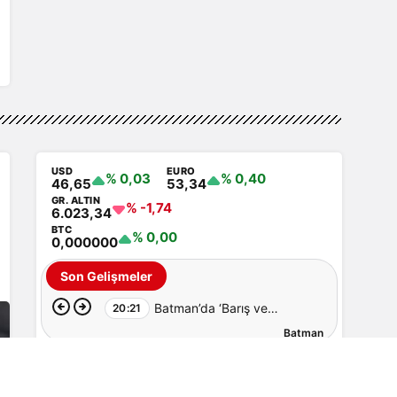
USD
EURO
% 0,03
% 0,40
46,65
53,34
GR. ALTIN
% -1,74
6.023,34
BTC
% 0,00
0,000000
Son Gelişmeler
Batman’da ‘Barış ve
20:21
Batman
Demokratik Toplum Süreci’
İçin Ortak Açıklama
Batmanlıların En Çok Okuduğu