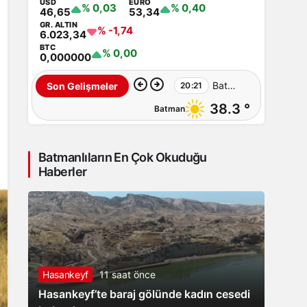
USD
EURO
% 0,03
% 0,40
46,65
53,34
GR. ALTIN
% -1,74
6.023,34
BTC
% 0,00
0,000000
Batman’da
Son Gelişmeler
20:21
38.3 °
Batman
‘Barış
ve
Batmanlıların En Çok Okuduğu
Demokratik
Haberler
Toplum
Süreci’
İçin
Hasankeyf
11 saat önce
Ortak
Hasankeyf’te baraj gölünde kadın cesedi
Açıklama