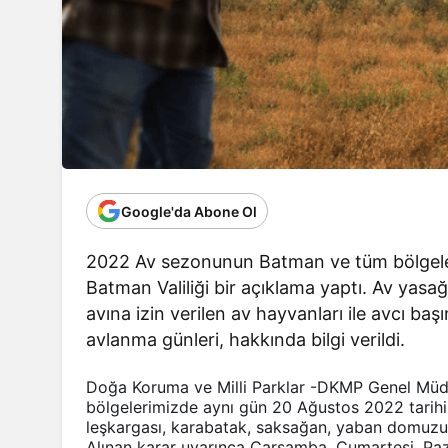
Google'da Abone Ol
2022 Av sezonunun Batman ve tüm bölgelerde
Batman Valiliği bir açıklama yaptı. Av yasa
avına izin verilen av hayvanları ile avcı baş
avlanma günleri, hakkında bilgi verildi.
Doğa Koruma ve Milli Parklar -DKMP Genel Müd
bölgelerimizde aynı gün 20 Ağustos 2022 tarihin
leşkargası, karabatak, saksağan, yaban domuzu v
Alınan karar uyarınca Çarşamba, Cumartesi, Pazar 