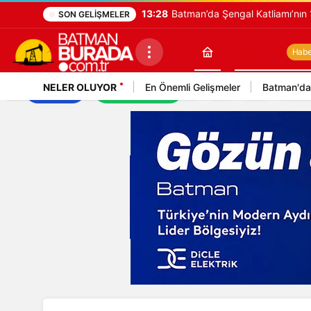
13:28
Batman’da Şengal Katliamı’nın
SON GELIŞMELER
Batman
Haber
NELER OLUYOR
En Önemli Gelişmeler
Batman'da
İş İlanları
Mekan Rehberi