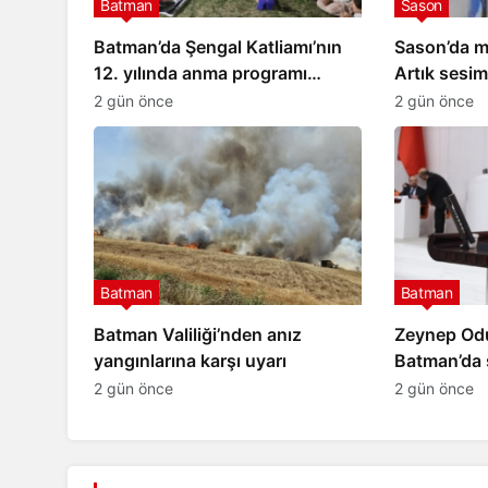
Batman
Sason
Batman’da Şengal Katliamı’nın
Sason’da me
12. yılında anma programı
Artık sesim
Batman
düzenlendi
istiyoruz
2 gün önce
2 gün önce
CHP Batman İl Başkanı Y
omi haritası
Özkanat: Batman halkı n
zırlanıyor
cezalandırılıyor?
Batman
Batman
Batman Valiliği’nden anız
Zeynep Odu
yangınlarına karşı uyarı
Batman’da s
veriyor
2 gün önce
2 gün önce