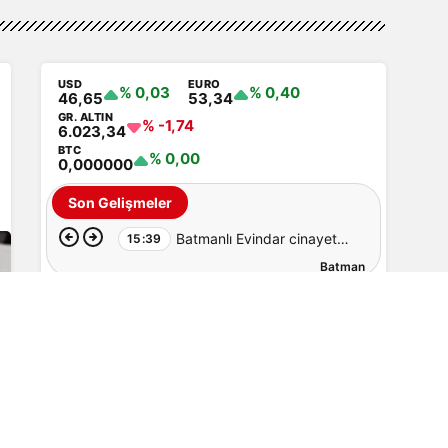
USD
EURO
% 0,03
% 0,40
46,65
53,34
GR. ALTIN
% -1,74
6.023,34
BTC
% 0,00
0,000000
Son Gelişmeler
Batmanlı Evindar cinayete
15:39
Batman
kurban gitti: Cesedi
aranıyor…
Batmanlıların En Çok Okuduğu
Haberler