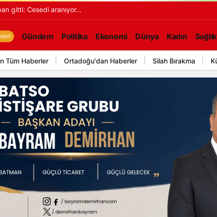
an gitti: Cesedi aranıyor…
Gündem
Politika
Ekonomi
Dünya
Kadın
Sağlık
leri
n Tüm Haberler
Ortadoğu'dan Haberler
Silah Bırakma
K