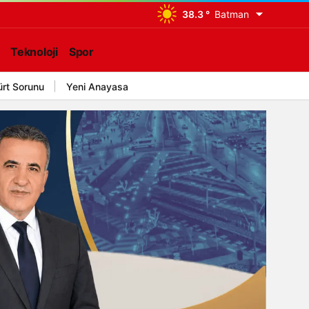
38.3 °
Batman
Teknoloji
Spor
ürt Sorunu
Yeni Anayasa