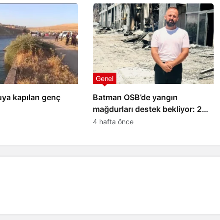
Genel
uya kapılan genç
Batman OSB’de yangın
mağdurları destek bekliyor: 20
yıllık emeğimiz kül oldu
4 hafta önce