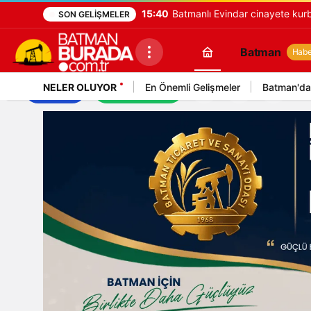
15:40
Batmanlı Evindar cinayete kurb
SON GELIŞMELER
Batman
Haber
NELER OLUYOR
En Önemli Gelişmeler
Batman'da
İş İlanları
Mekan Rehberi