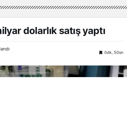
yar dolarlık satış yaptı
landı
0dk, 50sn