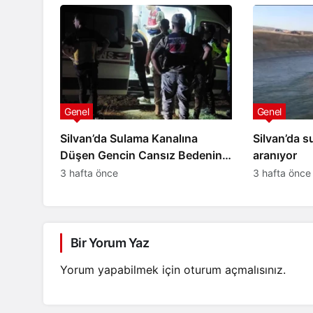
Genel
Genel
Silvan’da Sulama Kanalına
Silvan’da s
Düşen Gencin Cansız Bedenine
aranıyor
4,5 Saat Sonra Ulaşıldı
3 hafta önce
3 hafta önce
Bir Yorum Yaz
Yorum yapabilmek için
oturum açmalısınız
.