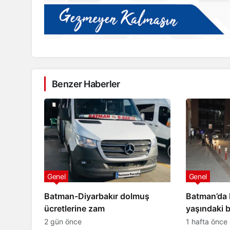
Benzer Haberler
Kozluk
ne önünde
BATSO Başkan Adayı Ferd
ki çekti
Kozluk’ta projelerini anlat
Genel
Genel
Batman-Diyarbakır dolmuş
Batman’da b
ücretlerine zam
yaşındaki 
kaybetti
2 gün önce
1 hafta önce