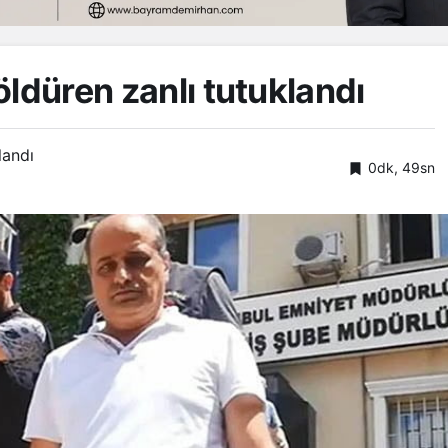
öldüren zanlı tutuklandı
landı
0dk, 49sn