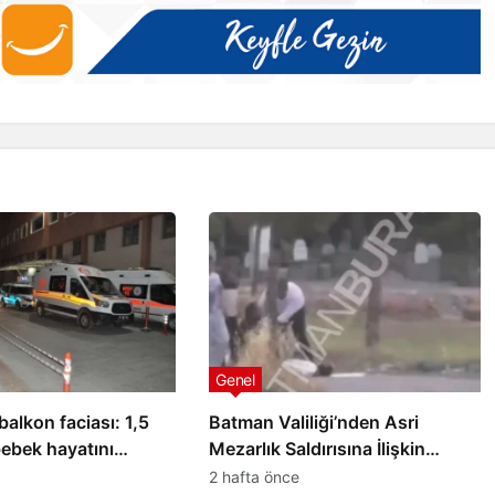
Batman
Batman’ı yasa boğan ölüm:
i Kurt,
Genç Avukat Emrah Yeni
tı
hayatını kaybetti
Genel
alkon faciası: 1,5
Batman Valiliği’nden Asri
bebek hayatını
Mezarlık Saldırısına İlişkin
Açıklama
2 hafta önce