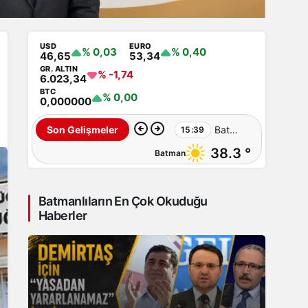
USD
EURO
% 0,03
% 0,40
46,65
53,34
GR. ALTIN
% -1,74
6.023,34
BTC
% 0,00
0,000000
Batmanlı
Son Gelişmeler
15:39
38.3 °
Batman
Evindar
cinayete
Batmanlıların En Çok Okuduğu
kurban
Haberler
gitti:
Cesedi
aranıyor…