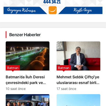
Benzer Haberler
Batman
Batman
Batman’da İluh Deresi
Mehmet Sıddık Çiftçi’ye
çevresindeki park ve
uluslararası esnaf birliği
yollar hizmete açıldı
görevi
10 saat önce
17 saat önce