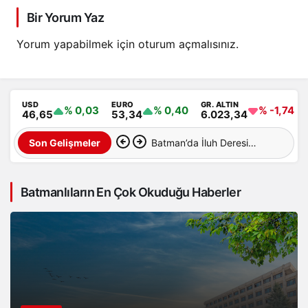
Bir Yorum Yaz
Yorum yapabilmek için
oturum açmalısınız
.
USD
EURO
GR. ALTIN
% 0,03
% 0,40
% -1,74
46,65
53,34
6.023,34
Batman’da İluh Deresi
Son Gelişmeler
çevresindeki park ve yollar
Batmanlıların En Çok Okuduğu Haberler
hizmete açıldı