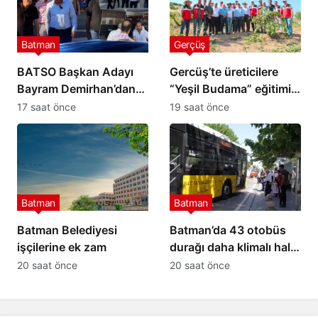
Batman
Gerçüş
BATSO Başkan Adayı
Gercüş’te üreticilere
Bayram Demirhan’dan
“Yeşil Budama” eğitimi
yoğun saha mesaisi
verildi
17 saat önce
19 saat önce
Batman
Batman
Batman Belediyesi
Batman’da 43 otobüs
işçilerine ek zam
durağı daha klimalı hale
getirilecek
20 saat önce
20 saat önce