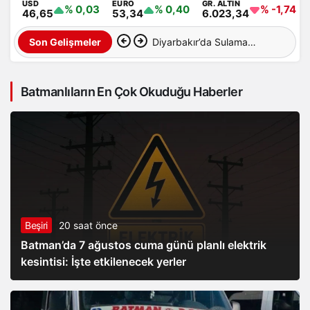
USD
EURO
GR. ALTIN
% 0,03
% 0,40
% -1,74
46,65
53,34
6.023,34
Diyarbakır’da Sulama
Son Gelişmeler
Kanalına Giren Genç
Batmanlıların En Çok Okuduğu Haberler
Hayatını Kaybetti
Beşiri
20 saat önce
Batman’da 7 ağustos cuma günü planlı elektrik
kesintisi: İşte etkilenecek yerler