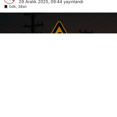
29 Aralık 2025, 09:44
yayınlandı
0dk, 38sn
Google'da Abone Ol
0
Paylaş
Batman’da
Dicle Elektrik Dağıtım A.Ş.
(DEDAŞ)