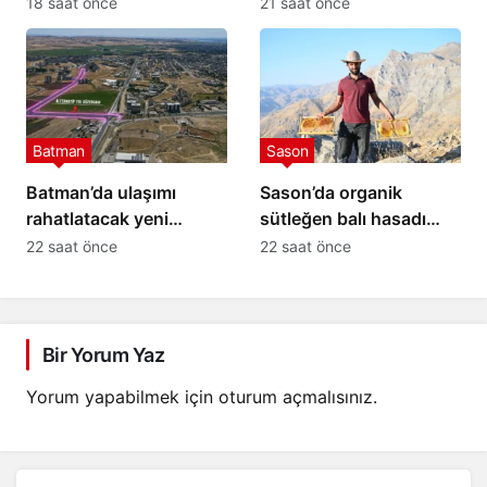
yaralı
elektrik kesintisi: İşte
18 saat önce
21 saat önce
etkilenecek yerler
Batman
Sason
Batman’da ulaşımı
Sason’da organik
rahatlatacak yeni
sütleğen balı hasadı
alternatif bağlantı yolu
gerçekleştirildi
22 saat önce
22 saat önce
çalışmaları başladı
Bir Yorum Yaz
Yorum yapabilmek için
oturum açmalısınız
.