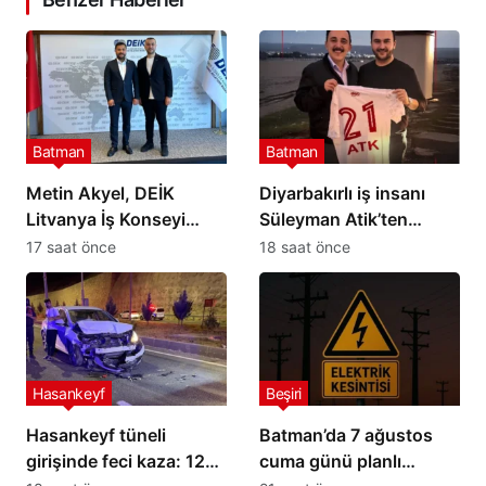
Batman
Batman
Metin Akyel, DEİK
Diyarbakırlı iş insanı
Litvanya İş Konseyi
Süleyman Atik’ten
Üyeliğine Seçildi
Petrolspor’a 2 Milyon TL
17 saat önce
18 saat önce
destek
Hasankeyf
Beşiri
Hasankeyf tüneli
Batman’da 7 ağustos
girişinde feci kaza: 12
cuma günü planlı