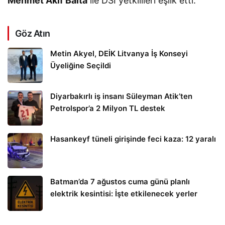
Mehmet Akif Balta
ile DSİ yetkilileri eşlik etti.
Göz Atın
Metin Akyel, DEİK Litvanya İş Konseyi
Üyeliğine Seçildi
Diyarbakırlı iş insanı Süleyman Atik’ten
Petrolspor’a 2 Milyon TL destek
Hasankeyf tüneli girişinde feci kaza: 12 yaralı
Batman’da 7 ağustos cuma günü planlı
elektrik kesintisi: İşte etkilenecek yerler