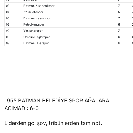
03
Batman Alsancakspor
7
04
72 Galataspor
5
05
Batman Kayraspor
7
06
Petrolkentspor
6
07
Yenipınarspor
7
08
Gercüş Bağlarspor
6
09
Batman Hisarspor
6
1955 BATMAN BELEDİYE SPOR AĞALARA
ACIMADI: 6-0
Liderden gol şov, tribünlerden tam not.