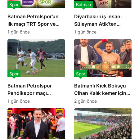
Spor
Batman
Batman Petrolspor’un
Diyarbakırlı iş insanı
ilk maçı TRT Spor ve
Süleyman Atik’ten
Beın Sports’ta canlı
Petrolspor’a 2 Milyon TL
1 gün önce
1 gün önce
yayınlanacak
destek
Spor
Spor
Batman Petrolspor
Batmanlı Kick Boksçu
Pendikspor maçı
Cihan Kalık kemer için
hakemi açıklandı
ringe çıkıyor
1 gün önce
2 gün önce