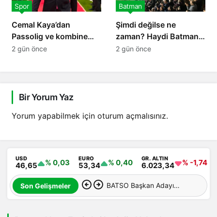
Spor
Batman
Cemal Kaya’dan
Şimdi değilse ne
Passolig ve kombine
zaman? Haydi Batman,
çağrısı
Petrolspor’a sahip çık!
2 gün önce
2 gün önce
Bir Yorum Yaz
Yorum yapabilmek için
oturum açmalısınız
.
USD
EURO
GR. ALTIN
% 0,03
% 0,40
% -1,74
46,65
53,34
6.023,34
BATSO Başkan Adayı
Son Gelişmeler
Bayram Demirhan’dan