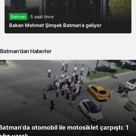
Batman
5 saat önce
Bakan Mehmet Şimşek Batman’a geliyor
Batman’dan Haberler
Batman’da otomobil ile motosiklet çarpıştı: 1
ağır yaralı