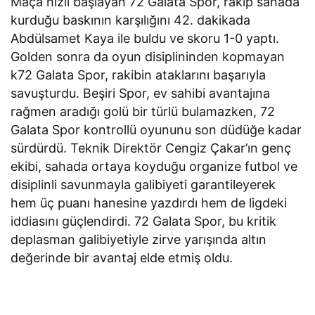
Maça hızlı başlayan 72 Galata Spor, rakip sahada
kurduğu baskının karşılığını 42. dakikada
Abdülsamet Kaya ile buldu ve skoru 1-0 yaptı.
Golden sonra da oyun disiplininden kopmayan
k72 Galata Spor, rakibin ataklarını başarıyla
savuşturdu. Beşiri Spor, ev sahibi avantajına
rağmen aradığı golü bir türlü bulamazken, 72
Galata Spor kontrollü oyununu son düdüğe kadar
sürdürdü. Teknik Direktör Cengiz Çakar’ın genç
ekibi, sahada ortaya koyduğu organize futbol ve
disiplinli savunmayla galibiyeti garantileyerek
hem üç puanı hanesine yazdırdı hem de ligdeki
iddiasını güçlendirdi. 72 Galata Spor, bu kritik
deplasman galibiyetiyle zirve yarışında altın
değerinde bir avantaj elde etmiş oldu.