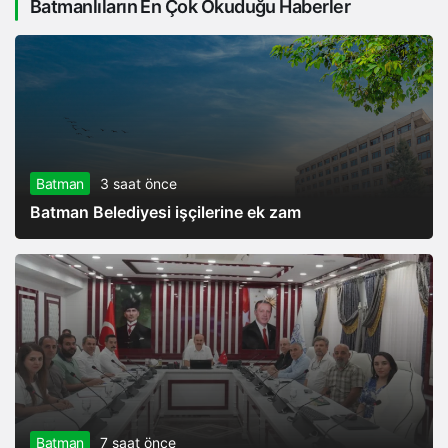
Batmanlıların En Çok Okuduğu Haberler
yoğun saha mesaisi
Batman
3 saat önce
Batman Belediyesi işçilerine ek zam
Batman
7 saat önce