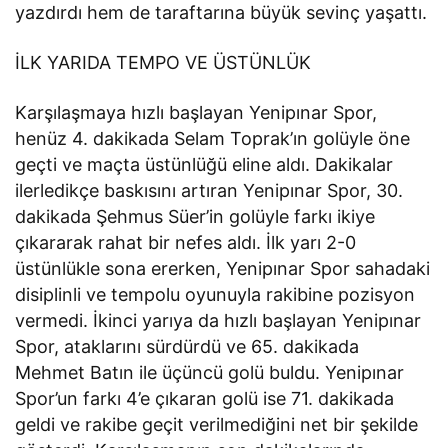
yazdırdı hem de taraftarına büyük sevinç yaşattı.
İLK YARIDA TEMPO VE ÜSTÜNLÜK
Karşılaşmaya hızlı başlayan Yenipınar Spor,
henüz 4. dakikada Selam Toprak’ın golüyle öne
geçti ve maçta üstünlüğü eline aldı. Dakikalar
ilerledikçe baskısını artıran Yenipınar Spor, 30.
dakikada Şehmus Süer’in golüyle farkı ikiye
çıkararak rahat bir nefes aldı. İlk yarı 2-0
üstünlükle sona ererken, Yenipınar Spor sahadaki
disiplinli ve tempolu oyunuyla rakibine pozisyon
vermedi. İkinci yarıya da hızlı başlayan Yenipınar
Spor, ataklarını sürdürdü ve 65. dakikada
Mehmet Batın ile üçüncü golü buldu. Yenipınar
Spor’un farkı 4’e çıkaran golü ise 71. dakikada
geldi ve rakibe geçit verilmediğini net bir şekilde