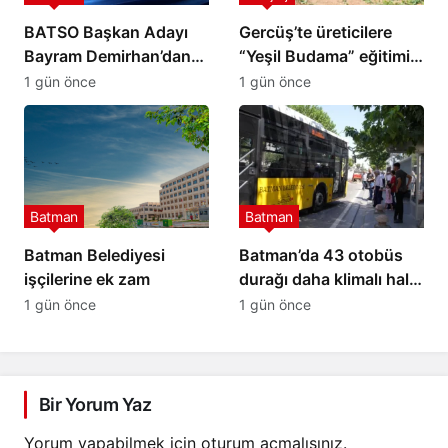
BATSO Başkan Adayı
Gercüş’te üreticilere
Bayram Demirhan’dan
“Yeşil Budama” eğitimi
yoğun saha mesaisi
verildi
1 gün önce
1 gün önce
Batman
Batman
Batman Belediyesi
Batman’da 43 otobüs
işçilerine ek zam
durağı daha klimalı hale
getirilecek
1 gün önce
1 gün önce
Bir Yorum Yaz
Yorum yapabilmek için
oturum açmalısınız
.