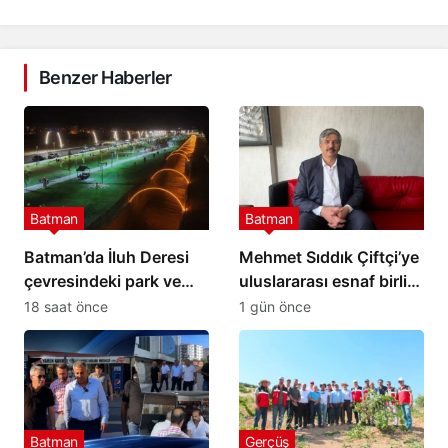
Benzer Haberler
Batman
Batman
Batman’da İluh Deresi
Mehmet Sıddık Çiftçi’ye
çevresindeki park ve
uluslararası esnaf birliği
yollar hizmete açıldı
görevi
18 saat önce
1 gün önce
Batman
Gerçüş