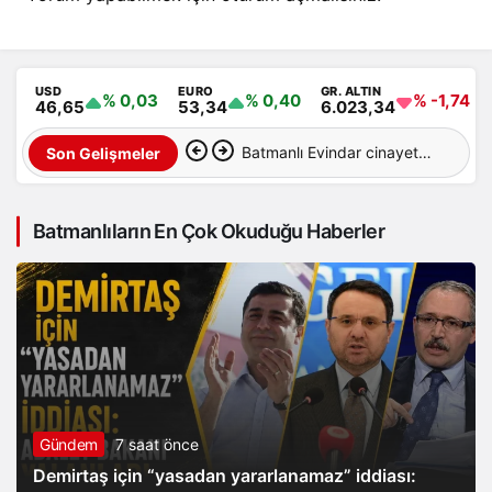
USD
EURO
GR. ALTIN
% 0,03
% 0,40
% -1,74
46,65
53,34
6.023,34
Batmanlı Evindar cinayete
Son Gelişmeler
kurban gitti: Cesedi
Batmanlıların En Çok Okuduğu Haberler
aranıyor…
Gündem
7 saat önce
Demirtaş için “yasadan yararlanamaz” iddiası: