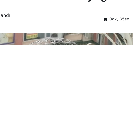
landı
0dk, 35sn