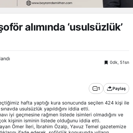
şoför alımında ‘usulsüzlük’
landı
0dk, 51sn
1
Paylaş
çtiğimiz hafta yaptığı kura sonucunda seçilen 424 kişi ile
sınavda usulsüzlük yapıldığını iddia etti.
ınavı iyi geçmesine rağmen listede isimleri olmadığını ve
k kişinin isminin listede olduğunu iddia etti.
almayan Ömer İleri, İbrahim Özalp, Yavuz Temel gazetemize
dıklarını ifade ederek, şoförlük konusunda yılların