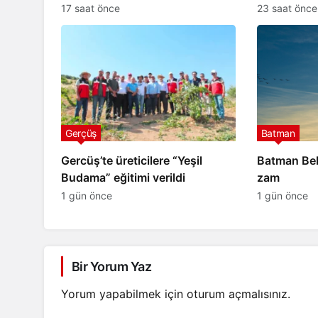
hizmete açıldı
17 saat önce
23 saat önce
Gerçüş
Batman
Gercüş’te üreticilere “Yeşil
Batman Bele
Budama” eğitimi verildi
zam
1 gün önce
1 gün önce
Bir Yorum Yaz
Yorum yapabilmek için
oturum açmalısınız
.