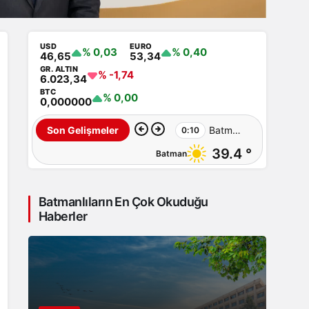
USD
EURO
% 0,03
% 0,40
46,65
53,34
GR. ALTIN
% -1,74
6.023,34
BTC
% 0,00
0,000000
Batman’da
Son Gelişmeler
0:10
39.4 °
Batman
İluh
Deresi
Batmanlıların En Çok Okuduğu
çevresindeki
Haberler
park
ve
yollar