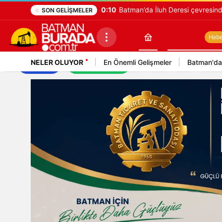
0:10
Batman’da İluh Deresi çevresinde
SON GELIŞMELER
Batman
Haber
NELER OLUYOR
En Önemli Gelişmeler
Batman'da
İş İlanları
Mekan Rehberi