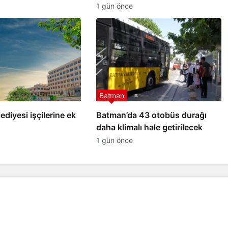
mesaisi
1 gün önce
Batman
diyesi işçilerine ek
Batman’da 43 otobüs durağı
daha klimalı hale getirilecek
1 gün önce