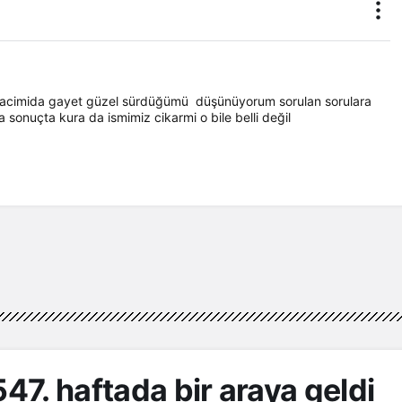
racimida gayet güzel sürdüğümü  düşünüyorum sorulan sorulara 
onuçta kura da ismimiz cikarmi o bile belli değil
Gerçüş
yram
a
Gercüş’te üreticilere “Yeşil
Budama” eğitimi verildi
547. haftada bir araya geldi