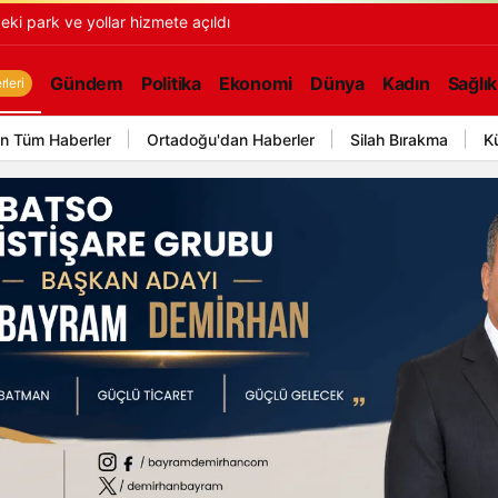
ki park ve yollar hizmete açıldı
Gündem
Politika
Ekonomi
Dünya
Kadın
Sağlık
leri
n Tüm Haberler
Ortadoğu'dan Haberler
Silah Bırakma
K