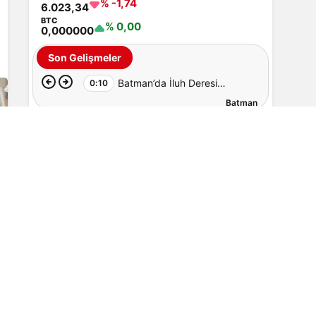
% -1,74
6.023,34
BTC
% 0,00
0,000000
Son Gelişmeler
Batman’da İluh Deresi
0:10
Batman
çevresindeki park ve yollar
hizmete açıldı
Batmanlıların En Çok Okuduğu
Haberler
Batman
19 saat önce
Batman Belediyesi işçilerine ek zam