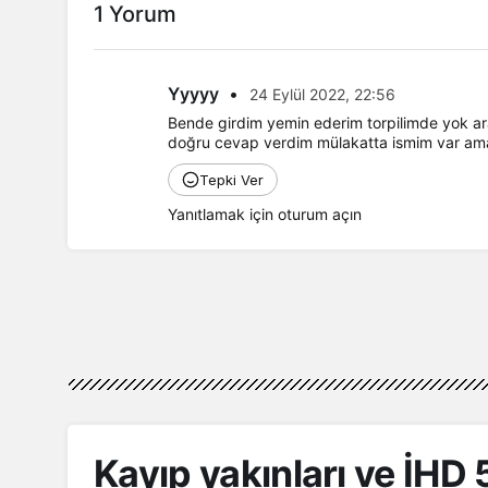
1 Yorum
Yyyyy
•
24 Eylül 2022, 22:56
Bende girdim yemin ederim torpilimde yok a
doğru cevap verdim mülakatta ismim var ama s
Batman
Tepki Ver
BATSO Başkan Adayı Ba
Yanıtlamak için oturum açın
tçi’ye
Demirhan’dan yoğun sah
birliği görevi
mesaisi
Kayıp yakınları ve İHD 