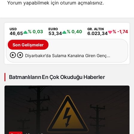
Yorum yapabilmek için
oturum açmalısınız
.
USD
EURO
GR. ALTIN
% 0,03
% 0,40
% -1,74
46,65
53,34
6.023,34
Son Gelişmeler
Diyarbakır’da Sulama Kanalına Giren Genç
Hayatını Kaybetti
Batmanlıların En Çok Okuduğu Haberler