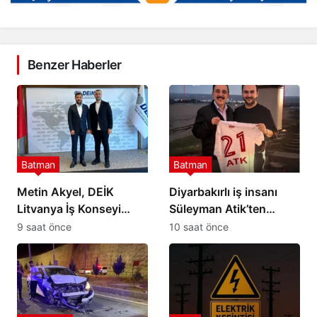
Benzer Haberler
Batman
Batman
Metin Akyel, DEİK
Diyarbakırlı iş insanı
Litvanya İş Konseyi
Süleyman Atik’ten
Üyeliğine Seçildi
Petrolspor’a 2 Milyon TL
9 saat önce
10 saat önce
destek