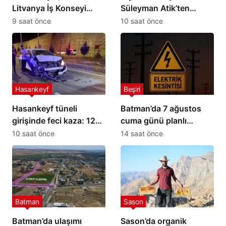
Litvanya İş Konseyi
Süleyman Atik’ten
Üyeliğine Seçildi
Petrolspor’a 2 Milyon TL
9 saat önce
10 saat önce
destek
Hasankeyf
Beşiri
Hasankeyf tüneli
Batman’da 7 ağustos
girişinde feci kaza: 12
cuma günü planlı
yaralı
elektrik kesintisi: İşte
10 saat önce
14 saat önce
etkilenecek yerler
Batman
Sason
Batman’da ulaşımı
Sason’da organik