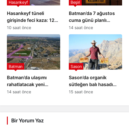
Hasankeyf
Beşiri
Hasankeyf tüneli
Batman’da 7 ağustos
girişinde feci kaza: 12
cuma günü planlı
yaralı
elektrik kesintisi: İşte
10 saat önce
14 saat önce
etkilenecek yerler
Batman
Sason
Batman’da ulaşımı
Sason’da organik
rahatlatacak yeni
sütleğen balı hasadı
alternatif bağlantı yolu
gerçekleştirildi
14 saat önce
15 saat önce
çalışmaları başladı
Bir Yorum Yaz