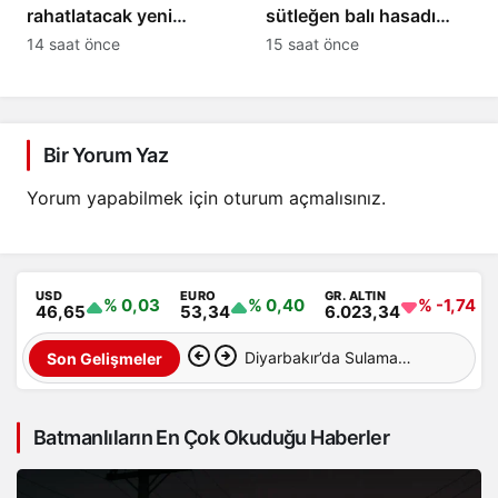
rahatlatacak yeni
sütleğen balı hasadı
alternatif bağlantı yolu
gerçekleştirildi
14 saat önce
15 saat önce
çalışmaları başladı
Bir Yorum Yaz
Yorum yapabilmek için
oturum açmalısınız
.
USD
EURO
GR. ALTIN
% 0,03
% 0,40
% -1,74
46,65
53,34
6.023,34
Diyarbakır’da Sulama
Son Gelişmeler
Kanalına Giren Genç
Batmanlıların En Çok Okuduğu Haberler
Hayatını Kaybetti