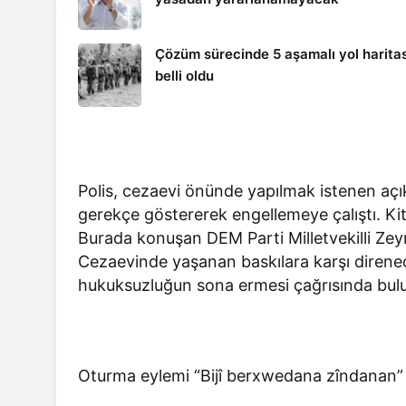
Çözüm sürecinde 5 aşamalı yol haritas
belli oldu
Polis, cezaevi önünde yapılmak istenen açık
gerekçe göstererek engellemeye çalıştı. Ki
Burada konuşan DEM Parti Milletvekilli Zey
Cezaevinde yaşanan baskılara karşı diren
hukuksuzluğun sona ermesi çağrısında bul
Oturma eylemi “Bijî berxwedana zîndanan” ve