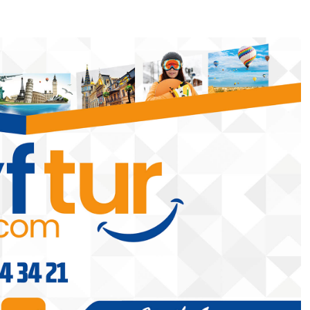
Batman
rojeleri
Metin Akyel, DEİK Litvanya İş
Konseyi Üyeliğine Seçildi