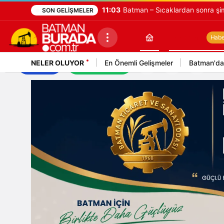
11:03
Batman – Sıcaklardan sonra şim
SON GELIŞMELER
Batman
Haber
NELER OLUYOR
En Önemli Gelişmeler
Batman'da
İş İlanları
Mekan Rehberi