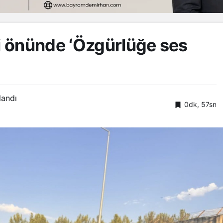
 önünde ‘Özgürlüğe ses
landı
0dk, 57sn