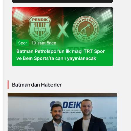
Spor
19 saat önce
Batman Petrolspor’un ilk maçı TRT Spor
ve Beın Sports’ta canlı yayınlanacak
Batman’dan Haberler