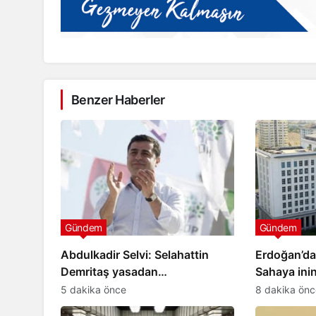
Benzer Haberler
Gündem
Gündem
Abdulkadir Selvi: Selahattin
Erdoğan’dan
Demritaş yasadan
Sahaya inin
yararlanamayacak
5 dakika önce
8 dakika önc