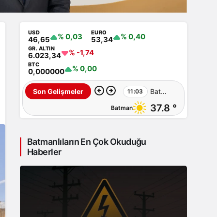
USD
EURO
% 0,03
% 0,40
46,65
53,34
GR. ALTIN
% -1,74
6.023,34
BTC
% 0,00
0,000000
Batman
Son Gelişmeler
11:03
37.8 °
Batman
–
Sıcaklardan
Batmanlıların En Çok Okuduğu
sonra
Haberler
şimdi
de
toz