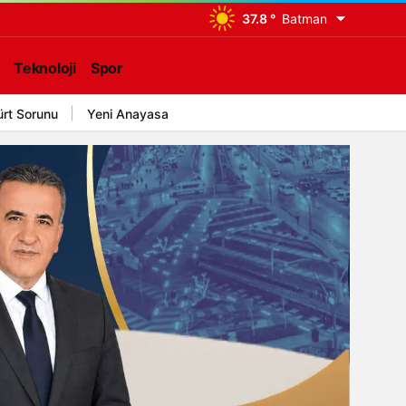
37.8 °
Batman
Teknoloji
Spor
ürt Sorunu
Yeni Anayasa