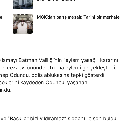
ı
MGK’dan barış mesajı: Tarihi bir merhale
lamayı Batman Valiliği’nin “eylem yasağı” kararını
tle, cezaevi önünde oturma eylemi gerçekleştirdi.
nep Oduncu, polis ablukasına tepki gösterdi.
eceklerini kaydeden Oduncu, yaşanan
undu.
 “Baskılar bizi yıldıramaz” sloganı ile son buldu.