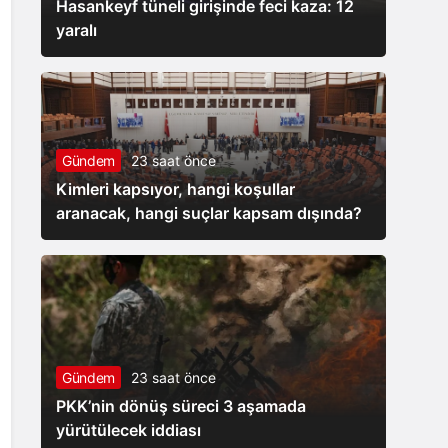
Hasankeyf tüneli girişinde feci kaza: 12
yaralı
Gündem
23 saat önce
Kimleri kapsıyor, hangi koşullar
aranacak, hangi suçlar kapsam dışında?
Gündem
23 saat önce
PKK’nin dönüş süreci 3 aşamada
yürütülecek iddiası