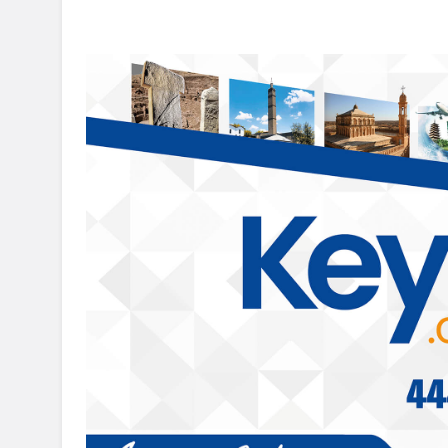
Batman
BAT-RAY ve yeni ulaşım p
ız yapı yıkıldı
masaya yatırıldı