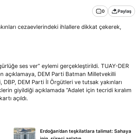
0
Paylaş
ınları cezaevlerindeki ihlallere dikkat çekerek,
rlüğe ses ver” eylemi gerçekleştirildi. TUAY-DER
n açıklamaya, DEM Parti Batman Milletvekilli
 DBP, DEM Parti İl Örgütleri ve tutsak yakınları
klerin giyildiği açıklamada “Adalet için tecridi kıralım
artı açıldı.
Erdoğan’dan teşkilatlara talimat: Sahaya
inin, süreci anlatın