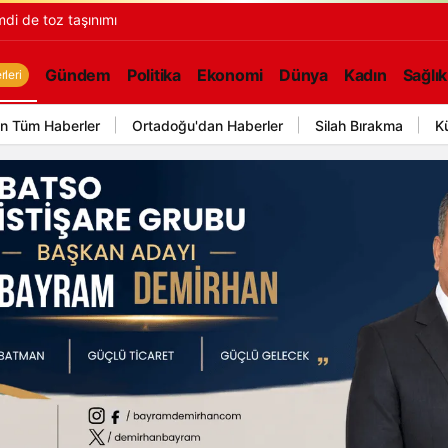
di de toz taşınımı
Gündem
Politika
Ekonomi
Dünya
Kadın
Sağlık
leri
n Tüm Haberler
Ortadoğu'dan Haberler
Silah Bırakma
K