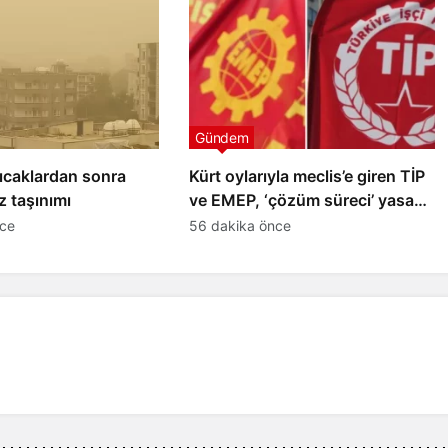
Gündem
ıcaklardan sonra
Kürt oylarıyla meclis’e giren TİP
z taşınımı
ve EMEP, ‘çözüm süreci’ yasa
teklifine imza vermedi
nce
56 dakika önce