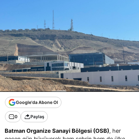
Google'da Abone Ol
0
Paylaş
Batman Organize Sanayi Bölgesi (OSB)
, her
geçen gün büyüyerek hem şehrin hem de ülke