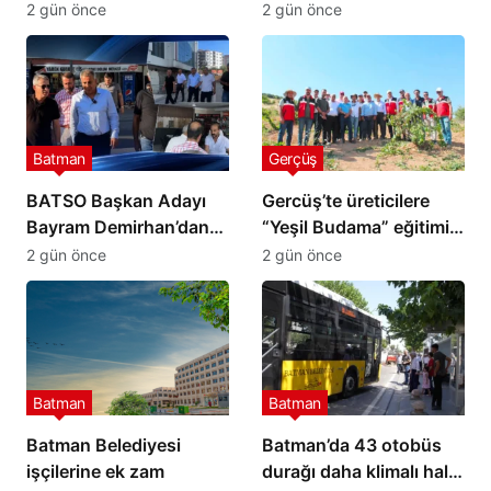
yollar hizmete açıldı
görevi
2 gün önce
2 gün önce
Batman
Gerçüş
BATSO Başkan Adayı
Gercüş’te üreticilere
Bayram Demirhan’dan
“Yeşil Budama” eğitimi
yoğun saha mesaisi
verildi
2 gün önce
2 gün önce
Batman
Batman
Batman Belediyesi
Batman’da 43 otobüs
işçilerine ek zam
durağı daha klimalı hale