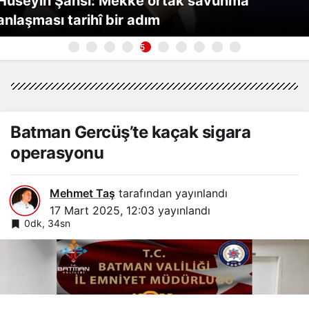
Hüseyin Şansi: Mekke ortak savunma
anlaşması tarihî bir adım
5
Batman Gercüş’te kaçak sigara
operasyonu
Mehmet Taş
tarafından yayınlandı
17 Mart 2025, 12:03
yayınlandı
0dk, 34sn