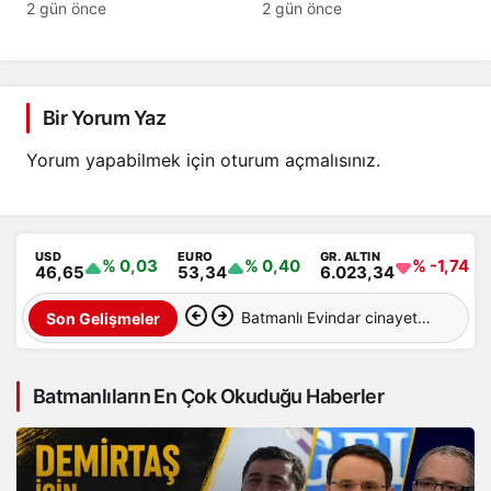
getirilecek
2 gün önce
2 gün önce
Bir Yorum Yaz
Yorum yapabilmek için
oturum açmalısınız
.
USD
EURO
GR. ALTIN
% 0,03
% 0,40
% -1,74
46,65
53,34
6.023,34
Batmanlı Evindar cinayete
Son Gelişmeler
kurban gitti: Cesedi
Batmanlıların En Çok Okuduğu Haberler
aranıyor…