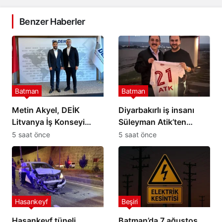
Benzer Haberler
Batman
Batman
Metin Akyel, DEİK
Diyarbakırlı iş insanı
Litvanya İş Konseyi
Süleyman Atik’ten
Üyeliğine Seçildi
Petrolspor’a 2 Milyon TL
5 saat önce
5 saat önce
destek
Hasankeyf
Beşiri
Hasankeyf tüneli
Batman’da 7 ağustos