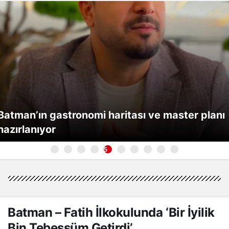
Batman’ın gastronomi haritası ve master planı
hazırlanıyor
5
Batman – Fatih İlkokulunda ‘Bir İyilik
Bin Tebessüm Getirdi’