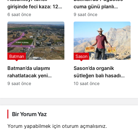
girişinde feci kaza: 12
cuma günü planlı
yaralı
elektrik kesintisi: İşte
6 saat önce
9 saat önce
etkilenecek yerler
Batman
Sason
Batman’da ulaşımı
Sason’da organik
rahatlatacak yeni
sütleğen balı hasadı
alternatif bağlantı yolu
gerçekleştirildi
9 saat önce
10 saat önce
çalışmaları başladı
Bir Yorum Yaz
Yorum yapabilmek için
oturum açmalısınız
.