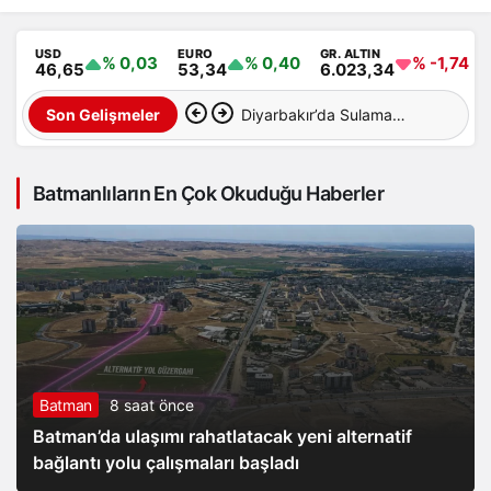
USD
EURO
GR. ALTIN
% 0,03
% 0,40
% -1,74
46,65
53,34
6.023,34
Diyarbakır’da Sulama
Son Gelişmeler
Kanalına Giren Genç
Batmanlıların En Çok Okuduğu Haberler
Hayatını Kaybetti
Batman
8 saat önce
Batman’da ulaşımı rahatlatacak yeni alternatif
bağlantı yolu çalışmaları başladı