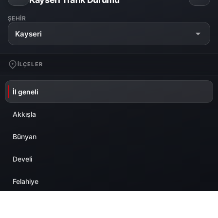
ŞEHIR
Kayseri
İLÇELER
İl geneli
Akkışla
Bünyan
Develi
Felahiye
Hacılar