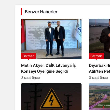
Benzer Haberler
Batman
Batman
Metin Akyel, DEİK Litvanya İş
Diyarbakırl
Konseyi Üyeliğine Seçildi
Atik’ten Pe
TL destek
2 saat önce
3 saat önce