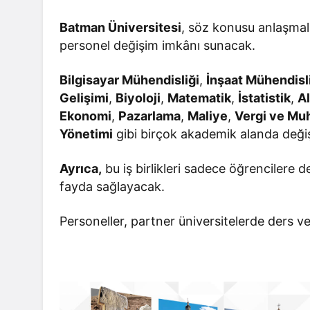
Batman Üniversitesi
, söz konusu anlaşmal
personel değişim imkânı sunacak.
Bilgisayar Mühendisliği
,
İnşaat Mühendisl
Gelişimi
,
Biyoloji
,
Matematik
,
İstatistik
,
Al
Ekonomi
,
Pazarlama
,
Maliye
,
Vergi ve Mu
Yönetimi
gibi birçok akademik alanda deği
Ayrıca,
bu iş birlikleri sadece öğrencilere d
fayda sağlayacak.
Personeller, partner üniversitelerde ders ve