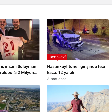
Hasankeyf
ı iş insanı Süleyman
Hasankeyf tüneli girişinde feci
trolspor’a 2 Milyon
kaza: 12 yaralı
3 saat önce