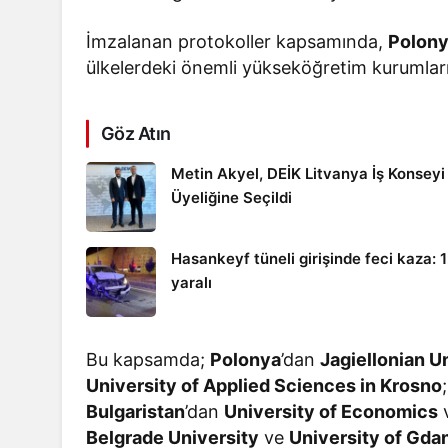
İmzalanan protokoller kapsamında,
Polon
ülkelerdeki önemli yükseköğretim kurumlarıyl
Göz Atın
Metin Akyel, DEİK Litvanya İş Konseyi
Üyeliğine Seçildi
Hasankeyf tüneli girişinde feci kaza: 
yaralı
Bu kapsamda;
Polonya
’dan
Jagiellonian U
University of Applied Sciences in Krosno
Bulgaristan
’dan
University of Economics
Belgrade University
ve
University of Gda