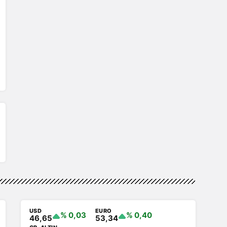
USD
EURO
% 0,03
% 0,40
46,65
53,34