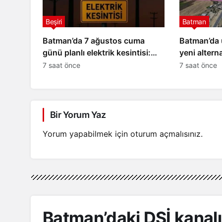
Beşiri
Batman
Batman’da 7 ağustos cuma
Batman’da 
günü planlı elektrik kesintisi:
yeni alterna
İşte etkilenecek yerler
çalışmaları
7 saat önce
7 saat önce
Bir Yorum Yaz
Yorum yapabilmek için
oturum açmalısınız
.
Batman’daki DSİ kanalı