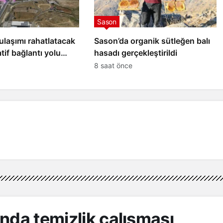
Sason
ulaşımı rahatlatacak
Sason’da organik sütleğen balı
tif bağlantı yolu
hasadı gerçekleştirildi
 başladı
8 saat önce
nda temizlik çalışması