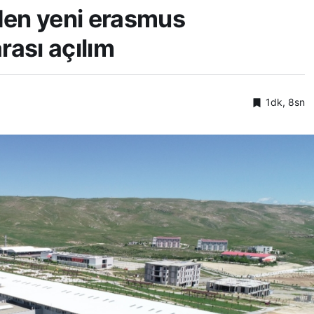
den yeni erasmus
rası açılım
1dk, 8sn