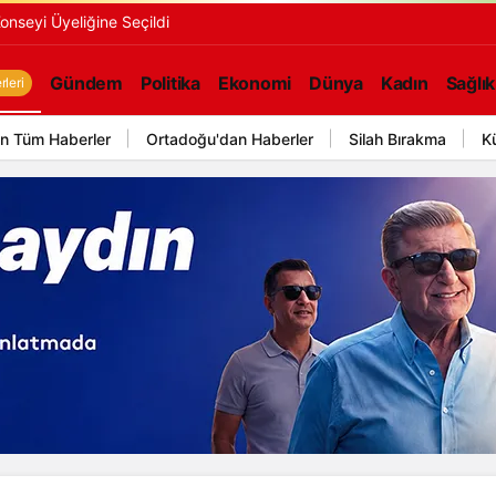
onseyi Üyeliğine Seçildi
Gündem
Politika
Ekonomi
Dünya
Kadın
Sağlık
leri
n Tüm Haberler
Ortadoğu'dan Haberler
Silah Bırakma
K