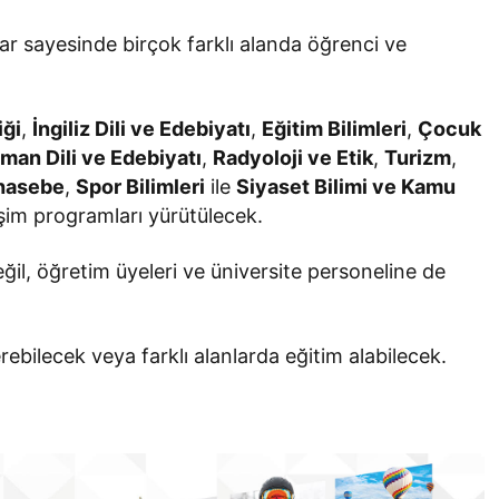
ar sayesinde birçok farklı alanda öğrenci ve
iği
,
İngiliz Dili ve Edebiyatı
,
Eğitim Bilimleri
,
Çocuk
man Dili ve Edebiyatı
,
Radyoloji ve Etik
,
Turizm
,
hasebe
,
Spor Bilimleri
ile
Siyaset Bilimi ve Kamu
şim programları yürütülecek.
eğil, öğretim üyeleri ve üniversite personeline de
rebilecek veya farklı alanlarda eğitim alabilecek.