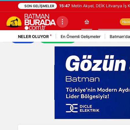
15:47
Metin Akyel, DEİK Litvanya İş K
SON GELIŞMELER
Batman
Haber
NELER OLUYOR
En Önemli Gelişmeler
Batman'da
İş İlanları
Mekan Rehberi