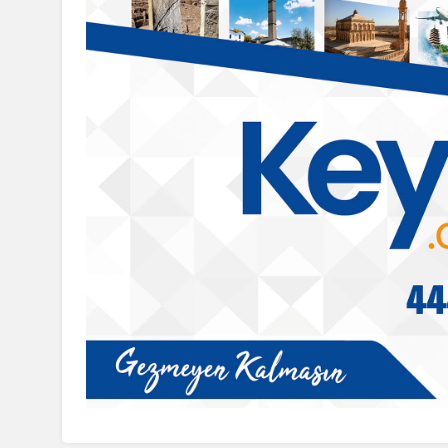
Batman
Batman’da ‘Barış ve Dem
sütleğen balı
Toplum Süreci’ İçin Ortak
rildi
Açıklama