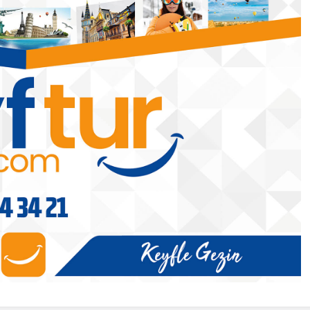
Batman
okratik
Batman’ın gastronomi haritası
ve master planı hazırlanıyor