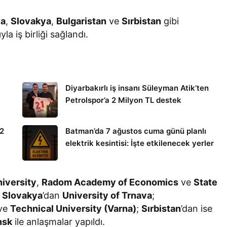
ya
,
Slovakya
,
Bulgaristan
ve
Sırbistan
gibi
a iş birliği sağlandı.
Diyarbakırlı iş insanı Süleyman Atik’ten
Petrolspor’a 2 Milyon TL destek
12
Batman’da 7 ağustos cuma günü planlı
elektrik kesintisi: İşte etkilenecek yerler
niversity
,
Radom Academy of Economics
ve
State
;
Slovakya
’dan
University of Trnava
;
ve
Technical University (Varna)
;
Sırbistan
’dan ise
nsk
ile anlaşmalar yapıldı.