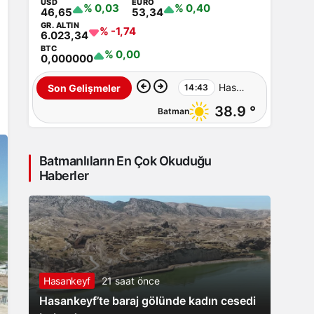
USD
EURO
% 0,03
% 0,40
46,65
53,34
GR. ALTIN
% -1,74
6.023,34
BTC
% 0,00
0,000000
Hasankeyf
Son Gelişmeler
14:43
38.9 °
Batman
tüneli
girişinde
Batmanlıların En Çok Okuduğu
feci
Haberler
kaza:
12
yaralı
Hasankeyf
21 saat önce
Hasankeyf’te baraj gölünde kadın cesedi