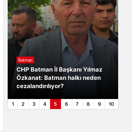
Batman
B
CHP Batman İl Başkanı Yılmaz
N
Özkanat: Batman halkı neden
e
cezalandırılıyor?
t
1
2
3
4
5
6
7
8
9
10