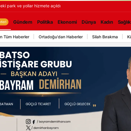
ki park ve yollar hizmete açıldı
Gündem
Politika
Ekonomi
Dünya
Kadın
Sağlık
leri
n Tüm Haberler
Ortadoğu'dan Haberler
Silah Bırakma
K