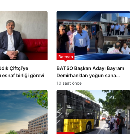
Batman
ık Çiftçi’ye
BATSO Başkan Adayı Bayram
 esnaf birliği görevi
Demirhan’dan yoğun saha
mesaisi
10 saat önce