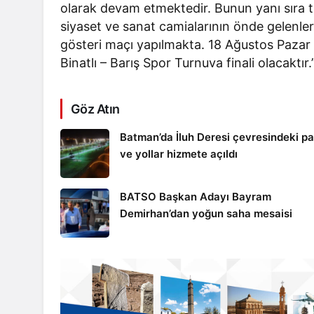
olarak devam etmektedir. Bunun yanı sıra
siyaset ve sanat camialarının önde gelenle
gösteri maçı yapılmakta. 18 Ağustos Pazar
Binatlı – Barış Spor Turnuva finali olacaktır.
Batman
Göz Atın
BATSO Başkan Adayı Ba
Batman’da İluh Deresi çevresindeki p
tçi’ye
Demirhan’dan yoğun sah
ve yollar hizmete açıldı
birliği görevi
mesaisi
BATSO Başkan Adayı Bayram
Demirhan’dan yoğun saha mesaisi