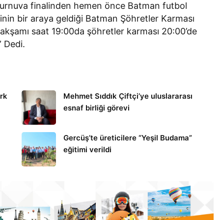
 turnuva finalinden hemen önce Batman futbol
rinin bir araya geldiği Batman Şöhretler Karması
 akşamı saat 19:00da şöhretler karması 20:00’de
” Dedi.
Gerçüş
yram
ark
Mehmet Sıddık Çiftçi’ye uluslararası
a
Gercüş’te üreticilere “Yeşil
esnaf birliği görevi
Budama” eğitimi verildi
Gercüş’te üreticilere “Yeşil Budama”
eğitimi verildi