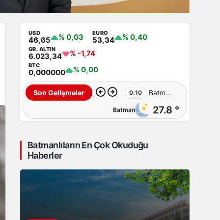
USD
EURO
% 0,03
% 0,40
46,65
53,34
GR. ALTIN
% -1,74
6.023,34
BTC
% 0,00
0,000000
Batman’da
Son Gelişmeler
0:10
27.8 °
Batman
İluh
Deresi
Batmanlıların En Çok Okuduğu
çevresindeki
Haberler
park
ve
yollar