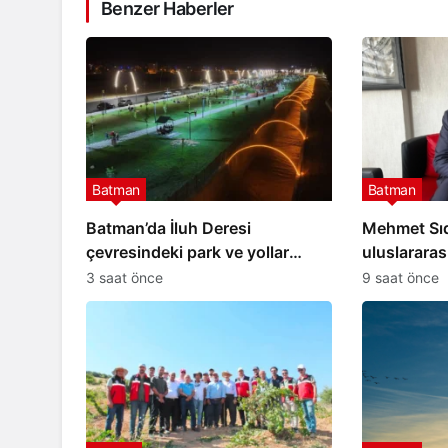
Benzer Haberler
Batman
Batman
Batman’da İluh Deresi
Mehmet Sıdd
çevresindeki park ve yollar
uluslararası
hizmete açıldı
3 saat önce
9 saat önce