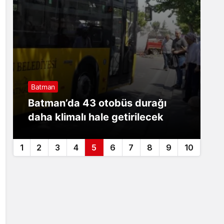
Batman
B
Batman’da 43 otobüs durağı
B
daha klimalı hale getirilecek
m
1
2
3
4
5
6
7
8
9
10