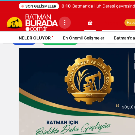
0:10
Batman’da İluh Deresi çevresinde
SON GELIŞMELER
Batman
Haber
NELER OLUYOR
En Önemli Gelişmeler
Batman'da
İş İlanları
Mekan Rehberi