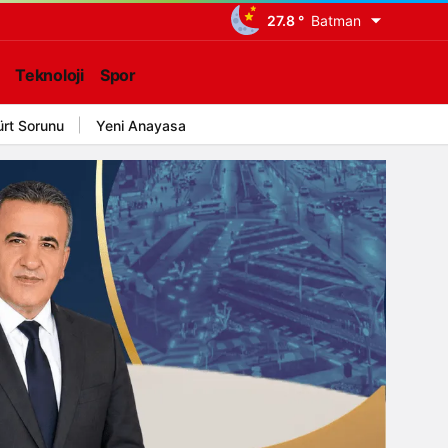
27.8 °
Batman
Teknoloji
Spor
ürt Sorunu
Yeni Anayasa