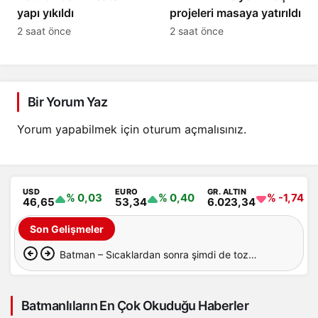
yapı yıkıldı
projeleri masaya yatırıldı
2 saat önce
2 saat önce
Bir Yorum Yaz
Yorum yapabilmek için
oturum açmalısınız
.
USD
EURO
GR. ALTIN
% 0,03
% 0,40
% -1,74
46,65
53,34
6.023,34
Son Gelişmeler
Batman – Sıcaklardan sonra şimdi de toz
taşınımı
Batmanlıların En Çok Okuduğu Haberler