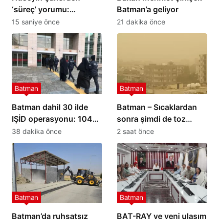
‘süreç’ yorumu:
Batman’a geliyor
Bölgemizin geleceği
15 saniye önce
21 dakika önce
açısından önemli bir
adım
Batman
Batman
Batman dahil 30 ilde
Batman – Sıcaklardan
IŞİD operasyonu: 104
sonra şimdi de toz
şüpheli yakalandı
taşınımı
38 dakika önce
2 saat önce
Batman
Batman
Batman’da ruhsatsız
BAT-RAY ve yeni ulaşım