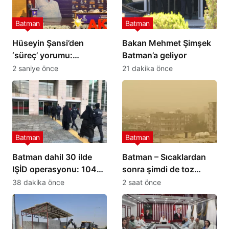
Batman
Batman
Hüseyin Şansi’den
Bakan Mehmet Şimşek
‘süreç’ yorumu:
Batman’a geliyor
Bölgemizin geleceği
2 saniye önce
21 dakika önce
açısından önemli bir
adım
Batman
Batman
Batman dahil 30 ilde
Batman – Sıcaklardan
IŞİD operasyonu: 104
sonra şimdi de toz
şüpheli yakalandı
taşınımı
38 dakika önce
2 saat önce