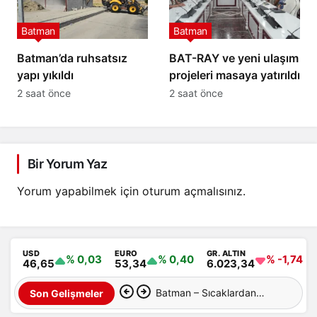
Batman
Batman
Batman’da ruhsatsız
BAT-RAY ve yeni ulaşım
yapı yıkıldı
projeleri masaya yatırıldı
2 saat önce
2 saat önce
Bir Yorum Yaz
Yorum yapabilmek için
oturum açmalısınız
.
USD
EURO
GR. ALTIN
% 0,03
% 0,40
% -1,74
46,65
53,34
6.023,34
Batman – Sıcaklardan
Son Gelişmeler