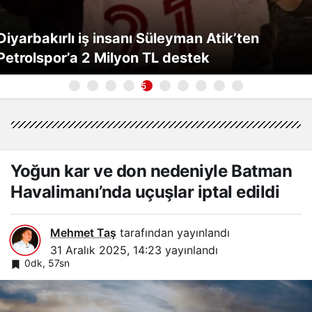
Diyarbakırlı iş insanı Süleyman Atik’ten
Petrolspor’a 2 Milyon TL destek
5
Yoğun kar ve don nedeniyle Batman
Havalimanı’nda uçuşlar iptal edildi
Mehmet Taş
tarafından yayınlandı
31 Aralık 2025, 14:23
yayınlandı
0dk, 57sn