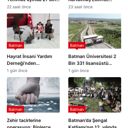
ton asfalt serdi
Batman’a geliyor
22 saat önce
23 saat önce
Batman
Batman
Hayrat İnsani Yardım
Batman Üniversitesi 2
Derneği’nden
Bin 331 lisansüstü
Batman’da iki kardeşe
öğrenci alacak
1 gün önce
1 gün önce
protez desteği
Batman
Batman
Zehir tacirlerine
Batman’da Şengal
operasyon: Binlerce
Katliamı’nın 12. yılında