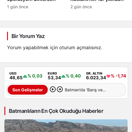
uyuşturucu hap ele
anma programı
1 gün önce
2 gün önce
geçirildi
düzenlendi
Bir Yorum Yaz
Yorum yapabilmek için
oturum açmalısınız
.
USD
EURO
GR. ALTIN
% 0,03
% 0,40
% -1,74
46,65
53,34
6.023,34
Batman’da ‘Barış ve
Son Gelişmeler
Demokratik Toplum Süreci’
Batmanlıların En Çok Okuduğu Haberler
İçin Ortak Açıklama