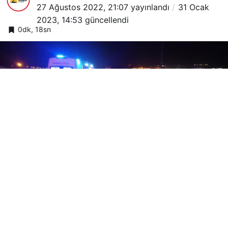
27 Ağustos 2022, 21:07
yayınlandı
31 Ocak
2023, 14:53
güncellendi
0dk, 18sn
Google'da Abone Ol
0
Paylaş
Batman Organize Sanayi Bölgesinde akşam
saatlerinde yaşanan bir kazada bir kişi yaşamını