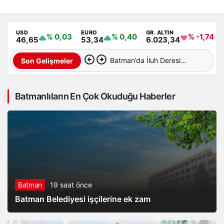
USD
EURO
GR. ALTIN
% 0,03
% 0,40
% -1,74
46,65
53,34
6.023,34
Batman’da İluh Deresi
Son Gelişmeler
çevresindeki park ve yollar
Batmanlıların En Çok Okuduğu Haberler
hizmete açıldı
Batman
19 saat önce
Batman Belediyesi işçilerine ek zam