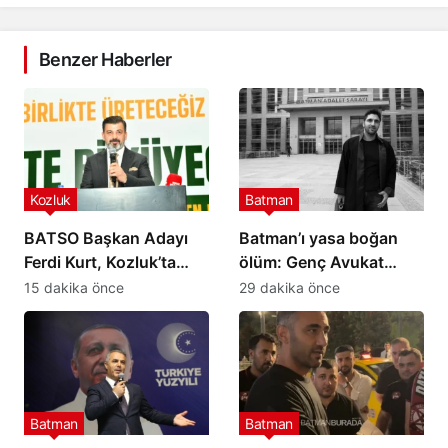
Benzer Haberler
Kozluk
Batman
BATSO Başkan Adayı
Batman’ı yasa boğan
Ferdi Kurt, Kozluk’ta
ölüm: Genç Avukat
projelerini anlattı
Emrah Yeni hayatını
15 dakika önce
29 dakika önce
kaybetti
Batman
Batman