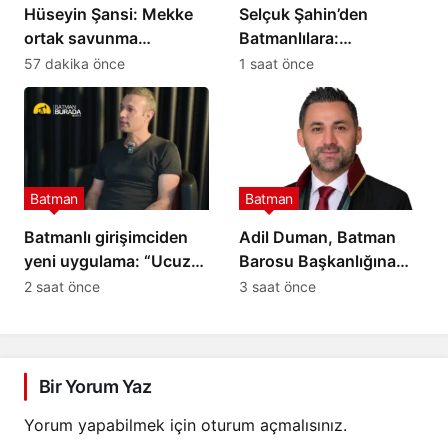
Hüseyin Şansi: Mekke
Selçuk Şahin’den
ortak savunma
Batmanlılara:
anlaşması tarihî bir adım
Desteğinize ihtiyacımız
57 dakika önce
1 saat önce
var
Batman
Batman
Batmanlı girişimciden
Adil Duman, Batman
yeni uygulama: “Ucuz
Barosu Başkanlığına
Nerede” ile fiyatları
adaylığını açıkladı
2 saat önce
3 saat önce
karşılaştırmak mümkün
Bir Yorum Yaz
Yorum yapabilmek için
oturum açmalısınız
.