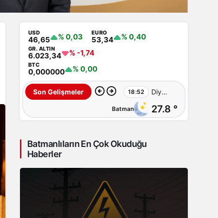
USD
EURO
% 0,03
% 0,40
46,65
53,34
GR. ALTIN
% -1,74
6.023,34
BTC
% 0,00
0,000000
Diyarbakır’da
Son Gelişmeler
18:52
27.8 °
Batman
Sulama
Kanalına
Batmanlıların En Çok Okuduğu
Giren
Haberler
Genç
Hayatını
Kaybetti