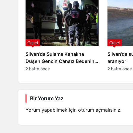
Genel
Genel
Silvan’da Sulama Kanalına
Silvan’da s
Düşen Gencin Cansız Bedenine
aranıyor
4,5 Saat Sonra Ulaşıldı
2 hafta önce
2 hafta önce
Bir Yorum Yaz
Yorum yapabilmek için
oturum açmalısınız
.