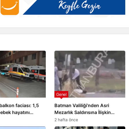
Genel
alkon faciası: 1,5
Batman Valiliği’nden Asri
bebek hayatını
Mezarlık Saldırısına İlişkin
Açıklama
2 hafta önce