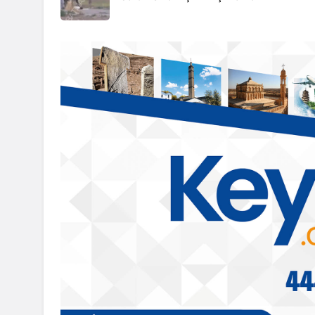
Sason
sanı Süleyman
r’a 2 Milyon TL
Sason’da organik sütleğe
hasadı gerçekleştirildi