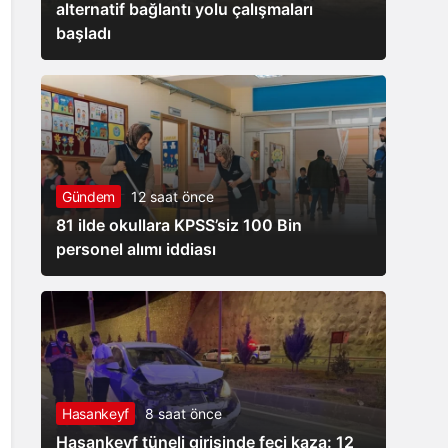
alternatif bağlantı yolu çalışmaları
başladı
Gündem
12 saat önce
81 ilde okullara KPSS’siz 100 Bin
personel alımı iddiası
Hasankeyf
8 saat önce
Hasankeyf tüneli girişinde feci kaza: 12