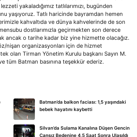
lezzeti yakaladığımız tatlılarımızı, bugünden
unu yaşıyoruz. Tatlı haricinde bayramdan hemen
lerimizle kahvaltıda ve dünya kahvelerinde de son
 mensubu dostlarımızla geçirmekten son derece
ak ancak o tarihe kadar biz yine hizmette olacağız.
söz/nişan organizasyonları için de hizmet
stek olan Tirman Yönetim Kurulu başkanı Sayın M.
a ve tüm Batman basınına teşekkür ederiz.
e
Batman’da balkon faciası: 1,5 yaşındaki
bebek hayatını kaybetti
Silvan’da Sulama Kanalına Düşen Gencin
Cansız Bedenine 4,5 Saat Sonra Ulaşıldı