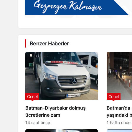
Benzer Haberler
Genel
Genel
Batman-Diyarbakır dolmuş
Batman’da b
ücretlerine zam
yaşındaki 
kaybetti
14 saat önce
1 hafta önce