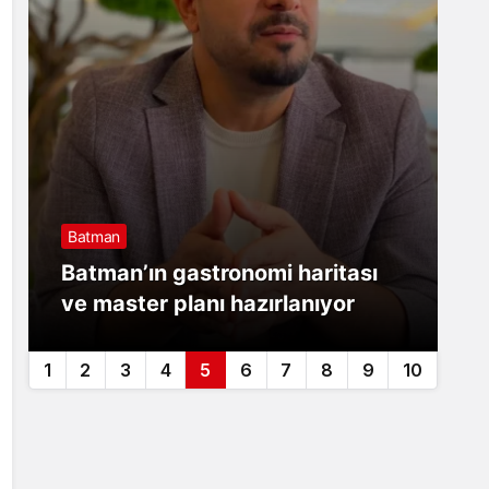
Batman
B
Batman’ın gastronomi haritası
B
ve master planı hazırlanıyor
S
1
2
3
4
5
6
7
8
9
10