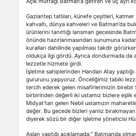
Açık mutfağı Batman’a getiren ve üç ayrı k
Gaziantep tatlıları, künefe çeşitleri, katm
kahvaltı, dünya kahveleri ve Batman’da bul
ürünlerini tanıttığı lansman gecesinde Batma
önünde hazırlanmasından sunumuna kadar he
kuralları dahilinde yapılması takdir görürke
oldukça ilgi gördü. Ayrıca dondurmada da a
lezzetle hizmete girdi.
İşletme sahiplerinden Handan Atay yaptığı 
gururunu yaşıyoruz. Önceliğimiz tabiki lezz
tercih ederek gelen misafirlerimizin birebir
birbirinden değerli iki ustamız bizlere eşlik
Midyat’tan gelen Nebil ustamızın maharetle
değer. Bu gecede bizleri yanlız bırakmaya
diyerek sözü bir diğer işletme yöneticisi Hü
Aslan yaptığı açıklamada:” Batmanda olmaya