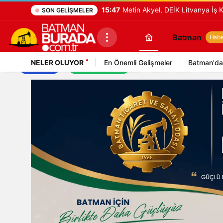
15:47
Metin Akyel, DEİK Litvanya İş K
SON GELIŞMELER
Batman
Haber
NELER OLUYOR
En Önemli Gelişmeler
Batman'da
İş İlanları
Mekan Rehberi