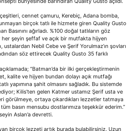
onsepti bünyesinde barındıran Quality Gusto açıldı.
er çeşitleri, cennet çamuru, Kerebiç, Adana bomba,
unmayan birçok tatlı ile hizmete giren Quality Gusto
n Basınını ağırladı. %100 doğal tatlıların göz
r şeyin şeffaf ve açık bir mutfakta hijyen
n, ustalardan Nebil Cebe ve Şerif Yorulmaz’ın şovları
dından söz ettirecek Quality Gusto 35 farklı
açıklamada; “Batman’da bir ilki gerçekleştirmenin
et, kalite ve hijyen bundan dolayı açık mutfağı
 tatlı yapımına şahit olmasını sağladık. Bu sistemde
 ediyor; Kilis’ten gelen Katmer ustamız Şerif usta ve
ri görülmeye, ortaya çıkardıkları lezzetler tatmaya
n tüm basın mensubu dostlarımıza teşekkür ederim.”
seyin Aslan’a devretti.
n birçok lezzeti artık burada bulabilirsiniz. Uzun