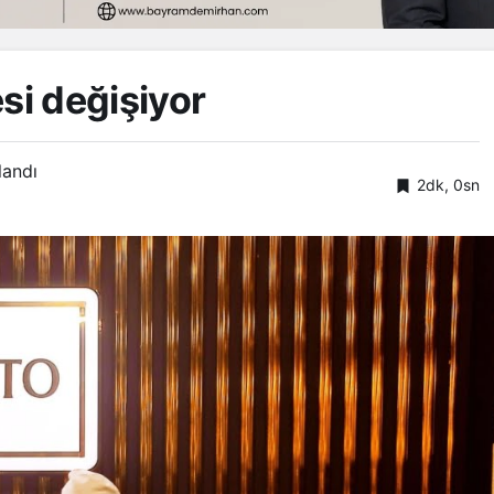
si değişiyor
landı
2dk, 0sn