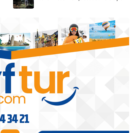
Batman
Batman’da ‘Barış ve Demokratik
n balı
Toplum Süreci’ İçin Ortak
Açıklama