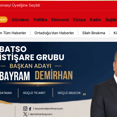
onseyi Üyeliğine Seçildi
Gündem
Politika
Ekonomi
Dünya
Kadın
Sağlık
leri
n Tüm Haberler
Ortadoğu'dan Haberler
Silah Bırakma
K