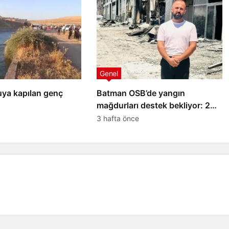
Genel
uya kapılan genç
Batman OSB’de yangın
mağdurları destek bekliyor: 20
yıllık emeğimiz kül oldu
3 hafta önce