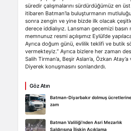
süredir çalışmalarını sürdürdüğümüz en üst 
itibaren Batman’la buluşturmanın mutluluğ
sonra zengin ve yine bizde ilk olacak çeşit
derece iddialıyız. Lansman gecemizi basın
memnunuz resmi açılışımız Eylül’de yapılac
Ayrıca doğum günü, evlilik teklifi ve butik 
vermekteyiz.” Ayrıca bizlere her zaman de
Salih Tirman’a, Beşir Aslan’a, Özkan Atay’
Diyerek konuşmasını sonlandırdı.
Göz Atın
Batman-Diyarbakır dolmuş ücretlerin
zam
Batman Valiliği’nden Asri Mezarlık
Saldırısına İlişkin Açıklama