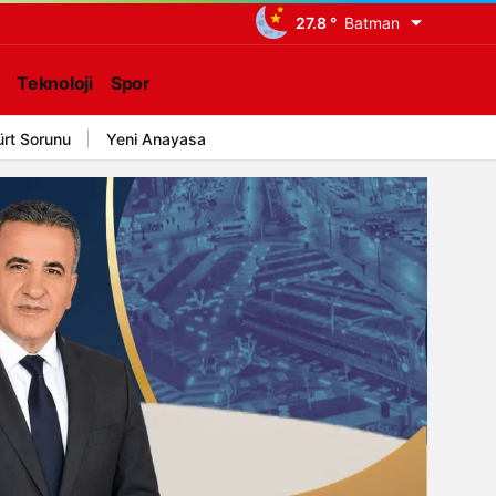
27.8 °
Batman
Teknoloji
Spor
ürt Sorunu
Yeni Anayasa