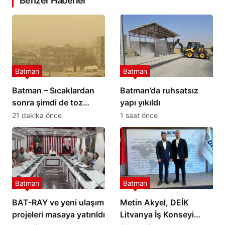
Benzer Haberler
Batman
Batman
Batman – Sıcaklardan
Batman’da ruhsatsız
sonra şimdi de toz
yapı yıkıldı
taşınımı
21 dakika önce
1 saat önce
Batman
Batman
BAT-RAY ve yeni ulaşım
Metin Akyel, DEİK
projeleri masaya yatırıldı
Litvanya İş Konseyi