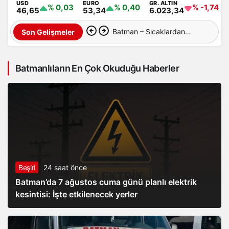
USD
EURO
GR. ALTIN
% 0,03
% 0,40
% -1,74
46,65
53,34
6.023,34
Batman – Sıcaklardan
Son Gelişmeler
sonra şimdi de toz taşınımı
Batmanlıların En Çok Okuduğu Haberler
Beşiri
24 saat önce
Batman’da 7 ağustos cuma günü planlı elektrik
kesintisi: İşte etkilenecek yerler