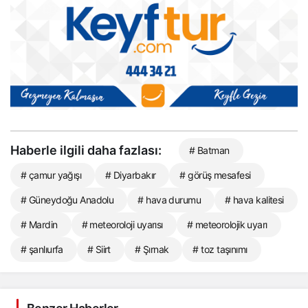
Haberle ilgili daha fazlası:
# Batman
# çamur yağışı
# Diyarbakır
# görüş mesafesi
# Güneydoğu Anadolu
# hava durumu
# hava kalitesi
# Mardin
# meteoroloji uyarısı
# meteorolojik uyarı
# şanlıurfa
# Siirt
# Şırnak
# toz taşınımı