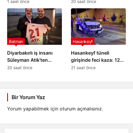
Üyeliğine Seçildi
1 saat önce
20 saat önce
Batman
Hasankeyf
Diyarbakırlı iş insanı
Hasankeyf tüneli
Süleyman Atik’ten
girişinde feci kaza: 12
Petrolspor’a 2 Milyon TL
yaralı
20 saat önce
21 saat önce
destek
Bir Yorum Yaz
Yorum yapabilmek için
oturum açmalısınız
.