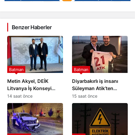
Benzer Haberler
Batman
Batman
Metin Akyel, DEİK
Diyarbakırlı iş insanı
Litvanya İş Konseyi
Süleyman Atik’ten
Üyeliğine Seçildi
Petrolspor’a 2 Milyon TL
14 saat önce
15 saat önce
destek