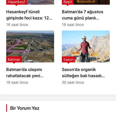
Hasankeyf
Beşiri
Hasankeyf tüneli
Batman’da 7 ağustos
girişinde feci kaza: 12
cuma günü planlı
yaralı
elektrik kesintisi: İşte
16 saat önce
19 saat önce
etkilenecek yerler
Batman
Sason
Batman’da ulaşımı
Sason’da organik
rahatlatacak yeni
sütleğen balı hasadı
alternatif bağlantı yolu
gerçekleştirildi
19 saat önce
20 saat önce
çalışmaları başladı
Bir Yorum Yaz