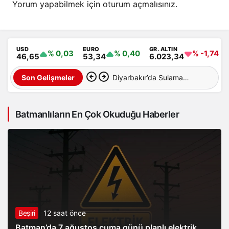
Yorum yapabilmek için
oturum açmalısınız
.
USD
EURO
GR. ALTIN
% 0,03
% 0,40
% -1,74
46,65
53,34
6.023,34
Diyarbakır’da Sulama
Son Gelişmeler
Kanalına Giren Genç
Batmanlıların En Çok Okuduğu Haberler
Hayatını Kaybetti
Beşiri
12 saat önce
Batman’da 7 ağustos cuma günü planlı elektrik