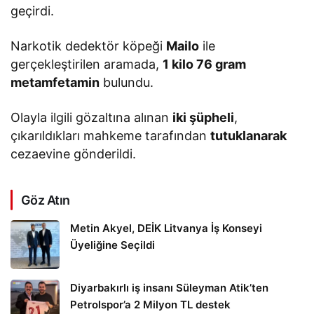
geçirdi.
Narkotik dedektör köpeği
Mailo
ile
gerçekleştirilen aramada,
1 kilo 76 gram
metamfetamin
bulundu.
Olayla ilgili gözaltına alınan
iki şüpheli
,
çıkarıldıkları mahkeme tarafından
tutuklanarak
cezaevine gönderildi.
Göz Atın
Metin Akyel, DEİK Litvanya İş Konseyi
Üyeliğine Seçildi
Diyarbakırlı iş insanı Süleyman Atik’ten
Petrolspor’a 2 Milyon TL destek