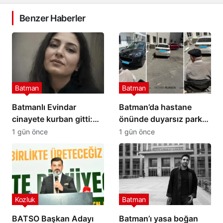
Benzer Haberler
Batman
Batman
Batmanlı Evindar
Batman’da hastane
cinayete kurban gitti:
önünde duyarsız park
Cesedi aranıyor…
tepki çekti
1 gün önce
1 gün önce
Kozluk
Batman
BATSO Başkan Adayı
Batman’ı yasa boğan