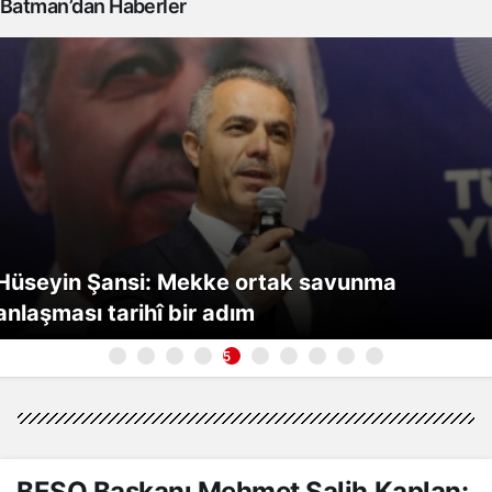
Batman’dan Haberler
Hüseyin Şansi: Mekke ortak savunma
anlaşması tarihî bir adım
5
BESO Başkanı Mehmet Salih Kaplan: