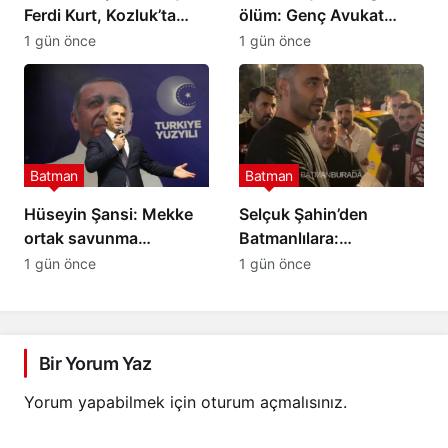
Ferdi Kurt, Kozluk’ta
ölüm: Genç Avukat
projelerini anlattı
Emrah Yeni hayatını
1 gün önce
1 gün önce
kaybetti
Batman
Batman
Hüseyin Şansi: Mekke
Selçuk Şahin’den
ortak savunma
Batmanlılara:
anlaşması tarihî bir adım
Desteğinize ihtiyacımız
1 gün önce
1 gün önce
var
Bir Yorum Yaz
Yorum yapabilmek için
oturum açmalısınız
.