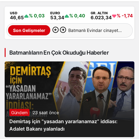
USD
EURO
GR. ALTIN
% 0,03
% 0,40
% -1,74
46,65
53,34
6.023,34
Batmanlı Evindar cinayete
Son Gelişmeler
kurban gitti: Cesedi
Batmanlıların En Çok Okuduğu Haberler
aranıyor…
Gündem
23 saat önce
Demirtaş için “yasadan yararlanamaz” iddiası:
Adalet Bakanı yalanladı