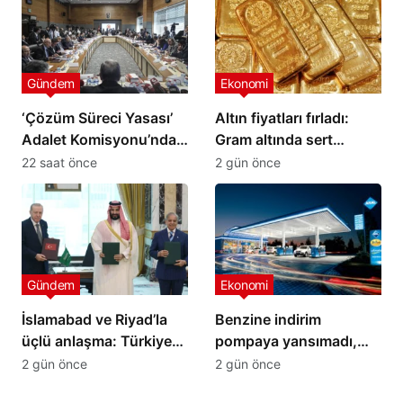
Gündem
Ekonomi
‘Çözüm Süreci Yasası’
Altın fiyatları fırladı:
Adalet Komisyonu’ndan
Gram altında sert
geçti
yükseliş
22 saat önce
2 gün önce
Gündem
Ekonomi
İslamabad ve Riyad’la
Benzine indirim
üçlü anlaşma: Türkiye
pompaya yansımadı,
yeni savunma ittifakını
yeni zam geliyor
2 gün önce
2 gün önce
imzaladı