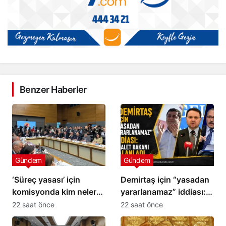
Benzer Haberler
Gündem
Gündem
‘Süreç yasası’ için
Demirtaş için “yasadan
komisyonda kim neler
yararlanamaz” iddiası:
söyledi?
Adalet Bakanı yalanladı
22 saat önce
22 saat önce