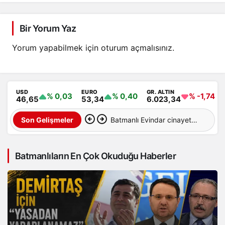
Bir Yorum Yaz
Yorum yapabilmek için
oturum açmalısınız
.
USD
EURO
GR. ALTIN
% 0,03
% 0,40
% -1,74
46,65
53,34
6.023,34
Batmanlı Evindar cinayete
Son Gelişmeler
kurban gitti: Cesedi
Batmanlıların En Çok Okuduğu Haberler
aranıyor…