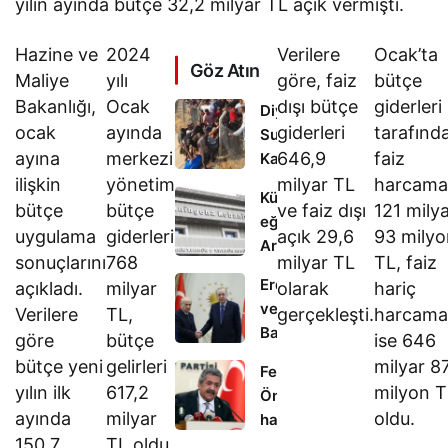
yılın ayında bütçe 32,2 milyar TL açık vermişti.
Hazine ve
2024
Verilere
Ocak’ta
Göz Atın
Maliye
yılı
göre, faiz
bütçe
Bakanlığı,
Ocak
dışı bütçe
giderleri
Diyarbakır’da
ocak
ayında
giderleri
tarafınd
Sulama
ayına
merkezi
646,9
faiz
Kanalına
Giren Genç
ilişkin
yönetim
milyar TL
harcamal
Kürtçe
Hayatını
bütçe
bütçe
ve faiz dışı
121 mily
eğitimden
Kaybetti
uygulama
giderleri
açık 29,6
93 milyo
Arapça
sonuçlarını
768
milyar TL
TL, faiz
derslere:
Erdoğan
açıkladı.
milyar
olarak
hariç
Kobani’de
ve
Verilere
TL,
gerçekleşti.
harcama
öğrenciler
Bahçeli,
göre
bütçe
ise 646
tepkili
Külliye’de
bütçe yeni
gelirleri
milyar 8
Feti Yıldız:
buluştu
yılın ilk
617,2
milyon T
Önümüzdeki
ayında
milyar
oldu.
hafta başında
150,7
TL oldu.
kanunlaşacak