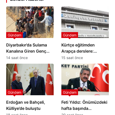
Gündem
Gündem
Diyarbakır’da Sulama
Kürtçe eğitimden
Kanalına Giren Genç
Arapça derslere:
Hayatını Kaybetti
Kobani’de öğrenciler
14 saat önce
15 saat önce
tepkili
Gündem
Gündem
Erdoğan ve Bahçeli,
Feti Yıldız: Önümüzdeki
Külliye’de buluştu
hafta başında
kanunlaşacak
18 saat önce
20 saat önce