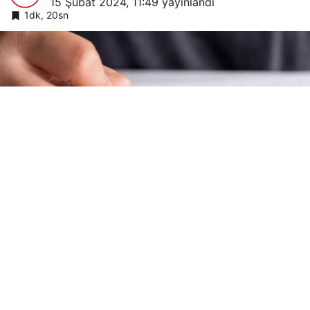
15 Şubat 2024, 11:49
yayınlandı
1dk, 20sn
Google'da Abone Ol
0
Paylaş
Liselere Geçiş Sistemi (LGS) kapsamındaki