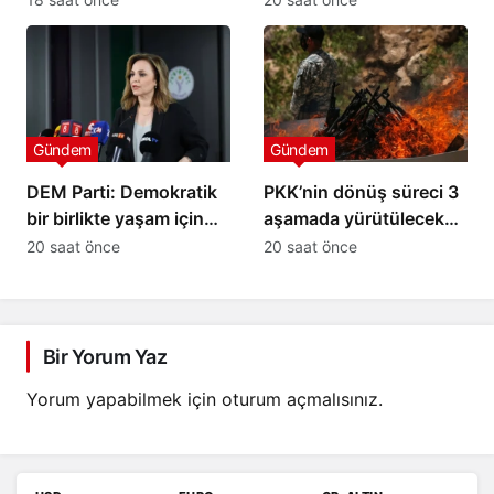
Gündem
Gündem
DEM Parti: Demokratik
PKK’nin dönüş süreci 3
bir birlikte yaşam için
aşamada yürütülecek
atılmış ilk imzalar
iddiası
20 saat önce
20 saat önce
Bir Yorum Yaz
Yorum yapabilmek için
oturum açmalısınız
.