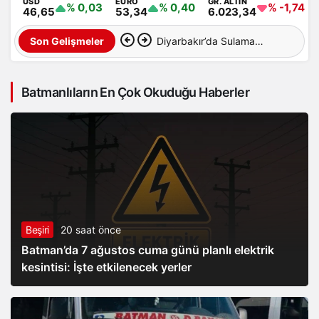
USD
EURO
GR. ALTIN
% 0,03
% 0,40
% -1,74
46,65
53,34
6.023,34
Diyarbakır’da Sulama
Son Gelişmeler
Kanalına Giren Genç
Batmanlıların En Çok Okuduğu Haberler
Hayatını Kaybetti
Beşiri
20 saat önce
Batman’da 7 ağustos cuma günü planlı elektrik
kesintisi: İşte etkilenecek yerler