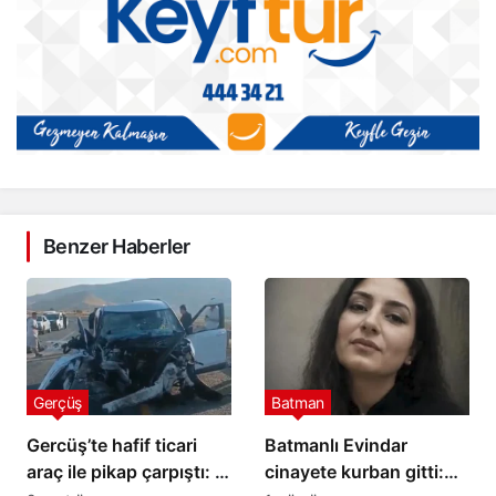
Benzer Haberler
Gerçüş
Batman
Gercüş’te hafif ticari
Batmanlı Evindar
araç ile pikap çarpıştı: 7
cinayete kurban gitti: