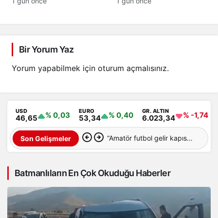
Emrah Yeni hayatını
anlaşması tarihî bir adım
1 gün önce
1 gün önce
kaybetti
Bir Yorum Yaz
Yorum yapabilmek için
oturum açmalısınız
.
USD
EURO
GR. ALTIN
% 0,03
% 0,40
% -1,74
46,65
53,34
6.023,34
“Amatör futbol gelir kapısı
Son Gelişmeler
değil, Türk futbolunun
Batmanlıların En Çok Okuduğu Haberler
temel taşıdır”