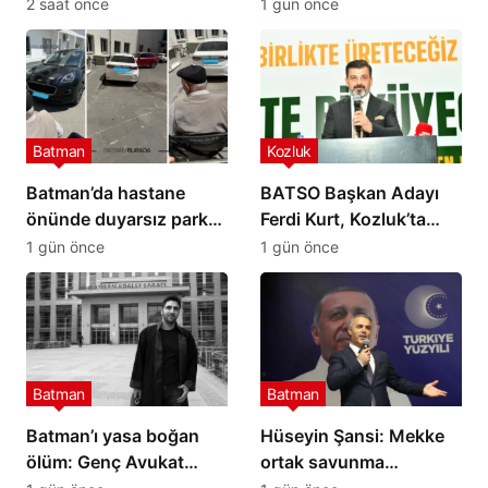
yaralı
Cesedi aranıyor…
2 saat önce
1 gün önce
Batman
Kozluk
Batman’da hastane
BATSO Başkan Adayı
önünde duyarsız park
Ferdi Kurt, Kozluk’ta
tepki çekti
projelerini anlattı
1 gün önce
1 gün önce
Batman
Batman
Batman’ı yasa boğan
Hüseyin Şansi: Mekke
ölüm: Genç Avukat
ortak savunma