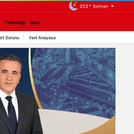
27.2 °
Batman
Teknoloji
Spor
ürt Sorunu
Yeni Anayasa