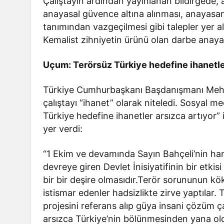
Çalıştayın ardından yayınlanan bildirgede, 
anayasal güvence altına alınması, anayasan
tanımından vazgeçilmesi gibi talepler yer a
Kemalist zihniyetin ürünü olan darbe anayas
Uçum: Terörsüz Türkiye hedefine ihanetler
Türkiye Cumhurbaşkanı Başdanışmanı Mehm
çalıştayı “ihanet” olarak niteledi. Sosya
Türkiye hedefine ihanetler arsızca artıyor” 
yer verdi:
“1 Ekim ve devamında Sayın Bahçeli’nin ha
devreye giren Devlet İnisiyatifinin bir etki
bir bir deşire olmasıdır.Terör sorununun kö
istismar edenler hadsizlikte zirve yaptılar.
projesini referans alıp güya insani çözüm ça
arsızca Türkiye’nin bölünmesinden yana olduk