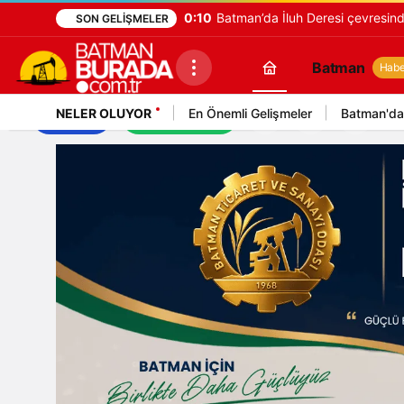
0:10
Batman’da İluh Deresi çevresinde
SON GELIŞMELER
Batman
Haber
NELER OLUYOR
En Önemli Gelişmeler
Batman'da
İş İlanları
Mekan Rehberi