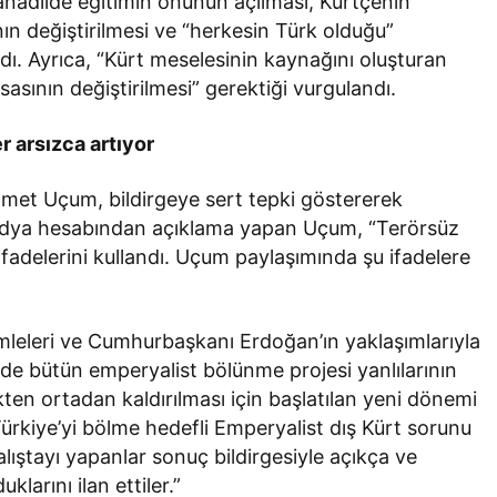
anadilde eğitimin önünün açılması, Kürtçenin
ın değiştirilmesi ve “herkesin Türk olduğu”
ldı. Ayrıca, “Kürt meselesinin kaynağını oluşturan
asının değiştirilmesi” gerektiği vurgulandı.
 arsızca artıyor
et Uçum, bildirgeye sert tepki göstererek
l medya hesabından açıklama yapan Uçum, “Terörsüz
ifadelerini kullandı. Uçum paylaşımında şu ifadelere
mleleri ve Cumhurbaşkanı Erdoğan’ın yaklaşımlarıyla
si de bütün emperyalist bölünme projesi yanlılarının
kten ortadan kaldırılması için başlatılan yeni dönemi
 Türkiye’yi bölme hedefli Emperyalist dış Kürt sorunu
lıştayı yapanlar sonuç bildirgesiyle açıkça ve
larını ilan ettiler.”