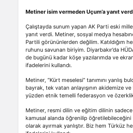
Metiner isim vermeden Uçum’a yanıt verd
Çalıştayda sunum yapan AK Parti eski mill
yanıt verdi. Metiner, sosyal medya hesabın
Partili görününlerden değilim. Katıldığım h
Batman
ruhunu savunan biriyim. Diyarbakır’da HÜD
BATSO Başkan Adayı Ba
de bugünü kadar köşe yazılarımda ve ekran
tçi’ye
Demirhan’dan yoğun sah
ifadelerini kullandı.
birliği görevi
mesaisi
Metiner, “Kürt meselesi” tanımını yanlış bul
bayrak, tek vatan anlayışının akidemize v
yüzden etnik temelli federasyon ve özerklik 
Metiner, resmi dilin ve eğitim dilinin sadece
kamusal alanda öğrenilip öğretilebileceğini 
olarak ayırmak yanlıştır. Biz hem Türküz hem