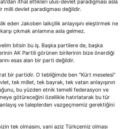
atı’dan ithal ettikleri ulus-devlet paradigması asla
 milli devlet paradigması değildir.
k eden Jakoben laikçilik anlayışını eleştirmek ne
e karşı çıkmak anlamına asla gelmez.
lim bitsin bu iş. Başka partilere de, başka
erinin AK Partili görünen birilerinin bize önerdiği
rını esas alan bir parti değildir.
 bir partidir. O tebliğimde ben “Kürt meselesi”
let, tek millet, tek bayrak, tek vatan anlayışının
uğunu, bu yüzden etnik temelli federasyon ve
meye götüreceğini özellikle hatırlatarak bu tür
k anlayış ve taleplerden vazgeçmemiz gerektiğini
mizin tek olmasını, yani aziz Türkçemiz olması