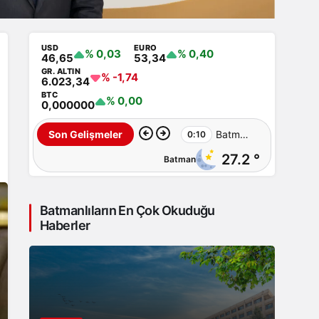
USD
EURO
% 0,03
% 0,40
46,65
53,34
GR. ALTIN
% -1,74
6.023,34
BTC
% 0,00
0,000000
Batman’da
Son Gelişmeler
0:10
27.2 °
Batman
İluh
Deresi
Batmanlıların En Çok Okuduğu
çevresindeki
Haberler
park
ve
yollar