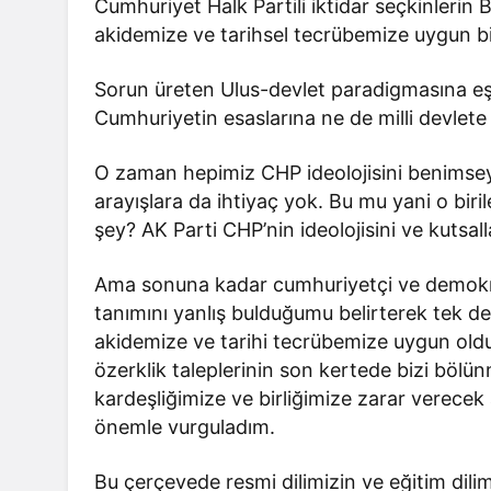
Cumhuriyet Halk Partili iktidar seçkinlerin B
akidemize ve tarihsel tecrübemize uygun bir
Sorun üreten Ulus-devlet paradigmasına eşli
Cumhuriyetin esaslarına ne de milli devlet
O zaman hepimiz CHP ideolojisini benimseye
arayışlara da ihtiyaç yok. Bu mu yani o biril
şey? AK Parti CHP’nin ideolojisini ve kutsalla
Ama sonuna kadar cumhuriyetçi ve demokrat
tanımını yanlış bulduğumu belirterek tek dev
akidemize ve tarihi tecrübemize uygun old
özerklik taleplerinin son kertede bizi bölün
kardeşliğimize ve birliğimize zarar verece
önemle vurguladım.
Bu çerçevede resmi dilimizin ve eğitim dili