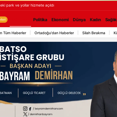
ki park ve yollar hizmete açıldı
Gündem
Politika
Ekonomi
Dünya
Kadın
Sağlık
leri
n Tüm Haberler
Ortadoğu'dan Haberler
Silah Bırakma
K