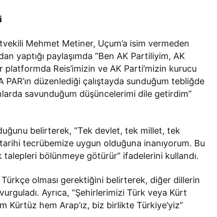
i
etvekili Mehmet Metiner, Uçum’a isim vermeden
dan yaptığı paylaşımda “Ben AK Partiliyim, AK
er platformda Reis’imizin ve AK Parti’mizin kurucu
A PAR’ın düzenlediği çalıştayda sunduğum tebliğde
Gerçüş
yram
larda savunduğum düşüncelerimi dile getirdim”
a
Gercüş’te üreticilere “Yeşil
Budama” eğitimi verildi
duğunu belirterek, “Tek devlet, tek millet, tek
e tarihi tecrübemize uygun olduğuna inanıyorum. Bu
talepleri bölünmeye götürür” ifadelerini kullandı.
 Türkçe olması gerektiğini belirterek, diğer dillerin
vurguladı. Ayrıca, “Şehirlerimizi Türk veya Kürt
 Kürtüz hem Arap’ız, biz birlikte Türkiye’yiz”