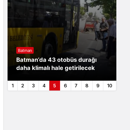
Batman
B
Batman’da 43 otobüs durağı
B
daha klimalı hale getirilecek
m
1
2
3
4
5
6
7
8
9
10