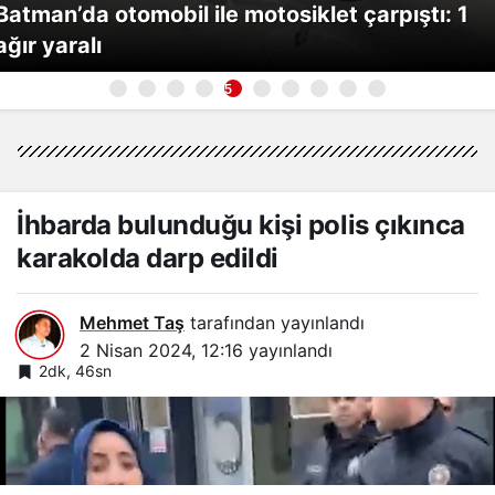
Batman’da otomobil ile motosiklet çarpıştı: 1
ağır yaralı
5
İhbarda bulunduğu kişi polis çıkınca
karakolda darp edildi
Mehmet Taş
tarafından yayınlandı
2 Nisan 2024, 12:16
yayınlandı
2dk, 46sn