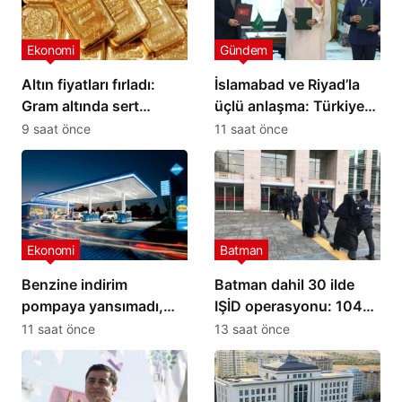
Ekonomi
Gündem
Altın fiyatları fırladı:
İslamabad ve Riyad’la
Gram altında sert
üçlü anlaşma: Türkiye
yükseliş
yeni savunma ittifakını
9 saat önce
11 saat önce
imzaladı
Ekonomi
Batman
Benzine indirim
Batman dahil 30 ilde
pompaya yansımadı,
IŞİD operasyonu: 104
yeni zam geliyor
şüpheli yakalandı
11 saat önce
13 saat önce