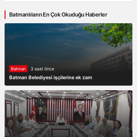
Bayram Demirhan’dan
Batmanlıların En Çok Okuduğu Haberler
yoğun saha mesaisi
Batman
3 saat önce
Batman Belediyesi işçilerine ek zam