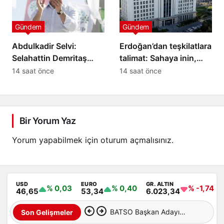
Gündem
Gündem
Abdulkadir Selvi:
Erdoğan’dan teşkilatlara
Selahattin Demritaş
talimat: Sahaya inin,
yasadan
süreci anlatın
14 saat önce
14 saat önce
yararlanamayacak
Bir Yorum Yaz
Yorum yapabilmek için
oturum açmalısınız
.
USD
EURO
GR. ALTIN
% 0,03
% 0,40
% -1,74
46,65
53,34
6.023,34
BATSO Başkan Adayı
Son Gelişmeler