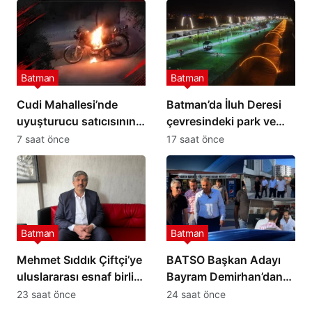
Batman
Batman
Cudi Mahallesi’nde
Batman’da İluh Deresi
uyuşturucu satıcısının
çevresindeki park ve
motosikleti ateşe verildi
yollar hizmete açıldı
7 saat önce
17 saat önce
Batman
Batman
Mehmet Sıddık Çiftçi’ye
BATSO Başkan Adayı
uluslararası esnaf birliği
Bayram Demirhan’dan
görevi
yoğun saha mesaisi
23 saat önce
24 saat önce