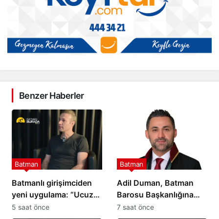
Benzer Haberler
Batman
Batman
Batmanlı girişimciden
Adil Duman, Batman
yeni uygulama: “Ucuz
Barosu Başkanlığına
Nerede” ile fiyatları
adaylığını açıkladı
5 saat önce
7 saat önce
karşılaştırmak mümkün