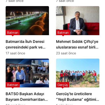
adaylığını açıkladı
motosikleti ateşe verildi
7 saat önce
7 saat önce
Batman
Batman
Batman’da İluh Deresi
Mehmet Sıddık Çiftçi’ye
çevresindeki park ve
uluslararası esnaf birliği
yollar hizmete açıldı
görevi
17 saat önce
23 saat önce
Batman
Gerçüş
BATSO Başkan Adayı
Gercüş’te üreticilere
Bayram Demirhan’dan
“Yeşil Budama” eğitimi