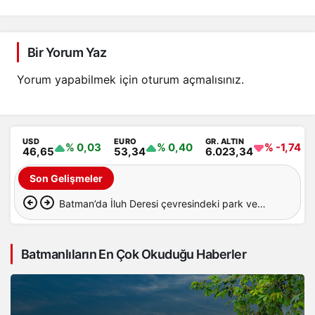
Bir Yorum Yaz
Yorum yapabilmek için
oturum açmalısınız
.
USD
EURO
GR. ALTIN
% 0,03
% 0,40
% -1,74
46,65
53,34
6.023,34
Son Gelişmeler
Batman’da İluh Deresi çevresindeki park ve
yollar hizmete açıldı
Batmanlıların En Çok Okuduğu Haberler