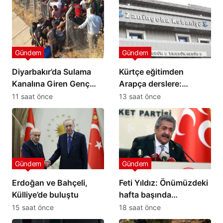
Gündem
Gündem
Diyarbakır’da Sulama
Kürtçe eğitimden
Kanalına Giren Genç
Arapça derslere:
Hayatını Kaybetti
Kobani’de öğrenciler
11 saat önce
13 saat önce
tepkili
Gündem
Gündem
Erdoğan ve Bahçeli,
Feti Yıldız: Önümüzdeki
Külliye’de buluştu
hafta başında
kanunlaşacak
15 saat önce
18 saat önce