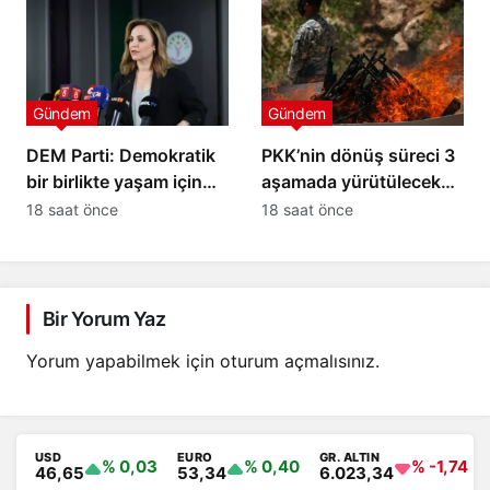
Gündem
Gündem
DEM Parti: Demokratik
PKK’nin dönüş süreci 3
bir birlikte yaşam için
aşamada yürütülecek
atılmış ilk imzalar
iddiası
18 saat önce
18 saat önce
Bir Yorum Yaz
Yorum yapabilmek için
oturum açmalısınız
.
USD
EURO
GR. ALTIN
% 0,03
% 0,40
% -1,74
46,65
53,34
6.023,34