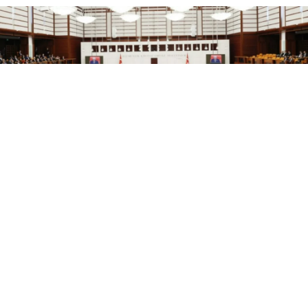
Google'da Abone Ol
0
Paylaş
Millî Dayanışma, Kardeşlik ve Demokrasi
Komisyonu’nun Abdullah Öcalan ile yaptığı
görüşmeye ilişkin TBMM’den yapılan açıklamada,