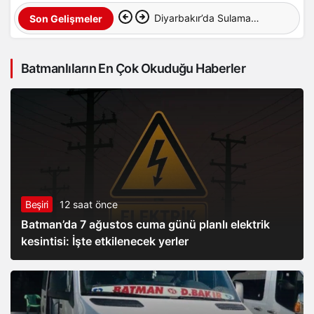
Diyarbakır’da Sulama
Son Gelişmeler
Kanalına Giren Genç
Batmanlıların En Çok Okuduğu Haberler
Hayatını Kaybetti
Beşiri
12 saat önce
Batman’da 7 ağustos cuma günü planlı elektrik
kesintisi: İşte etkilenecek yerler