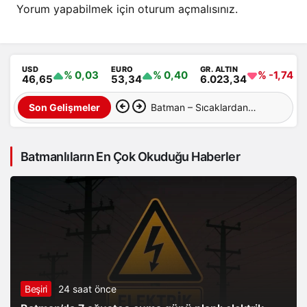
Yorum yapabilmek için
oturum açmalısınız
.
USD
EURO
GR. ALTIN
% 0,03
% 0,40
% -1,74
46,65
53,34
6.023,34
Batman – Sıcaklardan
Son Gelişmeler
sonra şimdi de toz taşınımı
Batmanlıların En Çok Okuduğu Haberler
Beşiri
24 saat önce