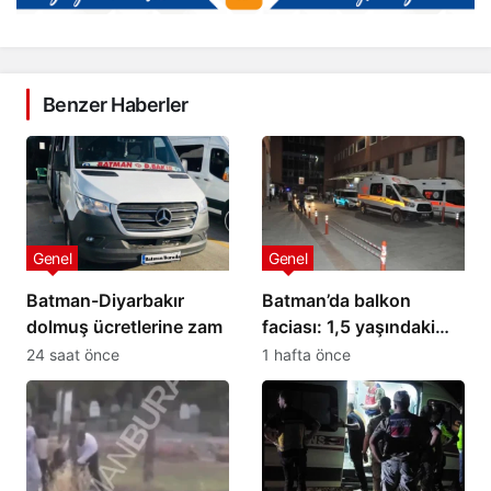
Benzer Haberler
Genel
Genel
Batman-Diyarbakır
Batman’da balkon
dolmuş ücretlerine zam
faciası: 1,5 yaşındaki
bebek hayatını kaybetti
24 saat önce
1 hafta önce