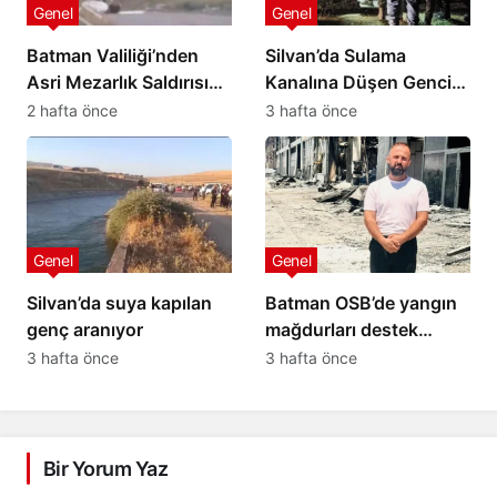
Genel
Genel
Batman Valiliği’nden
Silvan’da Sulama
Asri Mezarlık Saldırısına
Kanalına Düşen Gencin
İlişkin Açıklama
Cansız Bedenine 4,5
2 hafta önce
3 hafta önce
Saat Sonra Ulaşıldı
Genel
Genel
Silvan’da suya kapılan
Batman OSB’de yangın
genç aranıyor
mağdurları destek
bekliyor: 20 yıllık
3 hafta önce
3 hafta önce
emeğimiz kül oldu
Bir Yorum Yaz