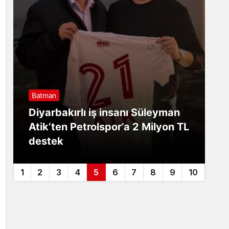
Batman
B
Diyarbakırlı iş insanı Süleyman
B
Atik’ten Petrolspor’a 2 Milyon TL
y
destek
ç
1
2
3
4
5
6
7
8
9
10