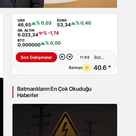
USD
EURO
% 0,03
% 0,40
46,65
53,34
GR. ALTIN
% -1,74
6.023,34
BTC
% 0,00
0,000000
Batman
Son Gelişmeler
11:03
40.6 °
Batman
–
Sıcaklardan
Batmanlıların En Çok Okuduğu
sonra
Haberler
şimdi
de
toz