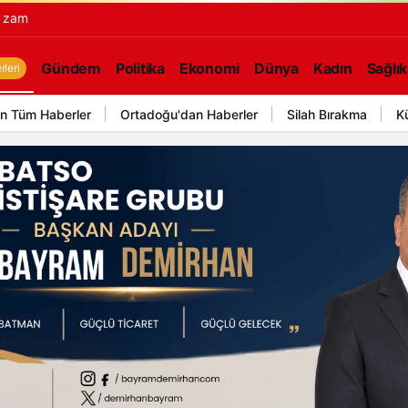
k zam
Gündem
Politika
Ekonomi
Dünya
Kadın
Sağlık
leri
n Tüm Haberler
Ortadoğu'dan Haberler
Silah Bırakma
K