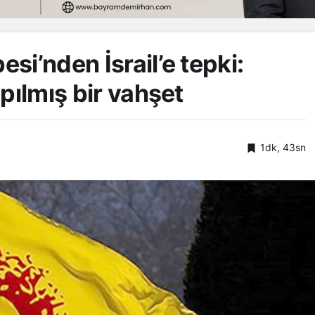
si’nden İsrail’e tepki:
pılmış bir vahşet
1dk, 43sn