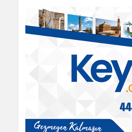
Batman
BAT-RAY ve yeni ulaşım p
ız yapı yıkıldı
masaya yatırıldı