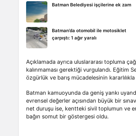
Batman Belediyesi işçilerine ek zam
Batman’da otomobil ile motosiklet
çarpıştı: 1 ağır yaralı
Açıklamada ayrıca uluslararası topluma çağrı 
kalınmaması gerektiği vurgulandı. Eğitim S
özgürlük ve barış mücadelesinin kararlılıkla 
Batman kamuoyunda da geniş yankı uyandıra
evrensel değerler açısından büyük bir sına
net duruşu ise, kentteki sivil toplumun ve 
bağın somut bir göstergesi oldu.