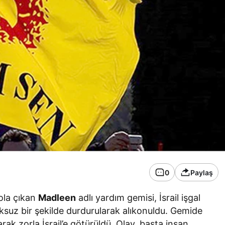
0
Paylaş
ola çıkan
Madleen
adlı yardım gemisi, İsrail işgal
uksuz bir şekilde durdurularak alıkonuldu. Gemide
arak zorla İsrail’e götürüldü. Olay, başta insan