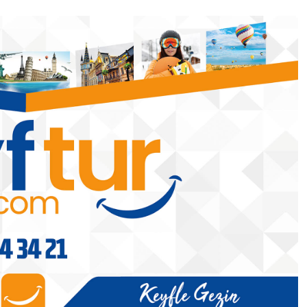
Batman
rojeleri
Metin Akyel, DEİK Litvanya İş
Konseyi Üyeliğine Seçildi