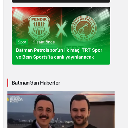
Spor
19 saat önce
Batman Petrolspor’un ilk maçı TRT Spor
ve Beın Sports’ta canlı yayınlanacak
Batman’dan Haberler