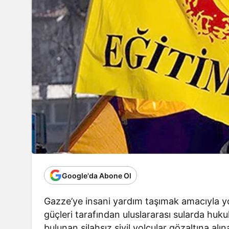
Google'da Abone Ol
Gazze’ye insani yardım taşımak amacıyla y
güçleri tarafından uluslararası sularda huk
bulunan silahsız sivil yolcular gözaltına alın