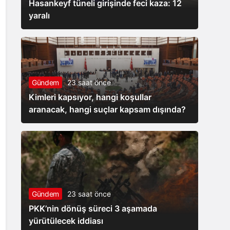
Hasankeyf tüneli girişinde feci kaza: 12
yaralı
Gündem
23 saat önce
Kimleri kapsıyor, hangi koşullar
aranacak, hangi suçlar kapsam dışında?
Gündem
23 saat önce
PKK’nin dönüş süreci 3 aşamada
yürütülecek iddiası