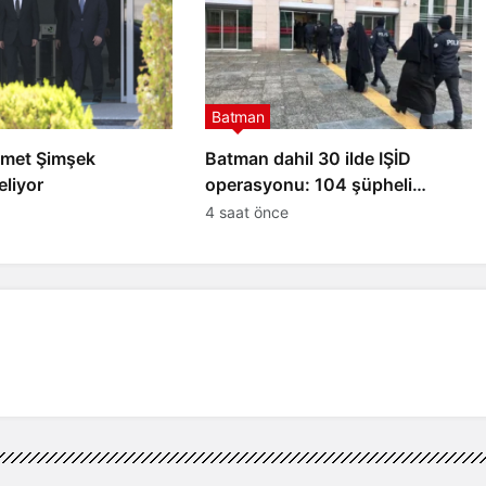
Batman
met Şimşek
Batman dahil 30 ilde IŞİD
eliyor
operasyonu: 104 şüpheli
yakalandı
4 saat önce