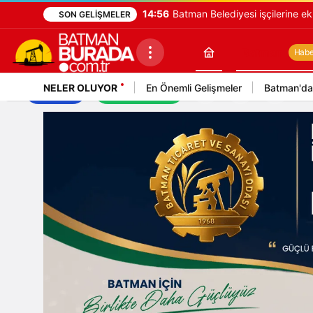
14:56
Batman Belediyesi işçilerine e
SON GELIŞMELER
Batman
Haber
NELER OLUYOR
En Önemli Gelişmeler
Batman'da
İş İlanları
Mekan Rehberi