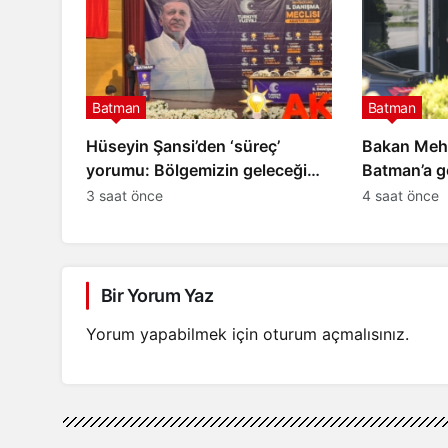
Batman
Batman
Hüseyin Şansi’den ‘süreç’
Bakan Meh
yorumu: Bölgemizin geleceği
Batman’a g
açısından önemli bir adım
3 saat önce
4 saat önce
Bir Yorum Yaz
Yorum yapabilmek için
oturum açmalısınız
.