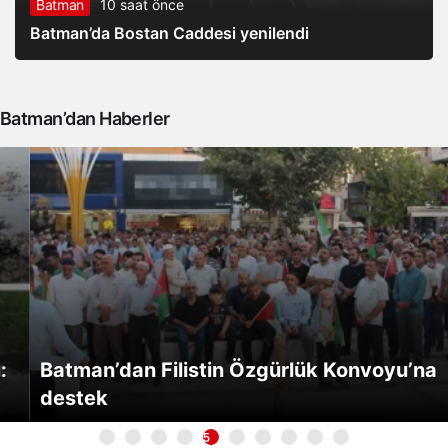
Batman
10 saat önce
Batman’da Bostan Caddesi yenilendi
Batman’dan Haberler
Batman’dan Filistin Özgürlük Konvoyu’na
destek
5