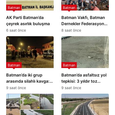
Batman
Batman
AK Parti Batman’da
Batman Vakfı, Batman
çeyrek asırlık buluşma
Dernekler Federasyonu
ile boğaz turunda
6 saat önce
8 saat önce
buluştu
Batman
Batman
Batman’da iki grup
Batman’da asfaltsız yol
arasında silahlı kavga: 1
tepkisi: 3 yıldır toz
yaralı
yutuyoruz
9 saat önce
9 saat önce