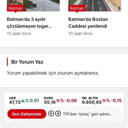
Batman
Batman
Batman’da 3 aydır
Batman’da Bostan
çözülemeyen logar
Caddesi yenilendi
sorunu: Mahalleli tepkili
10 saat önce
10 saat önce
Bir Yorum Yaz
Yorum yapabilmek için
oturum açmalısınız
.
USD
EURO
GR. ALTIN
% 0,01
% -0,06
% -0,15
47,72
55,16
6.650,65
TİP’den ‘süreç’ geri adımı:
Son Gelişmeler
‘Evet’ oyu vereceğiz