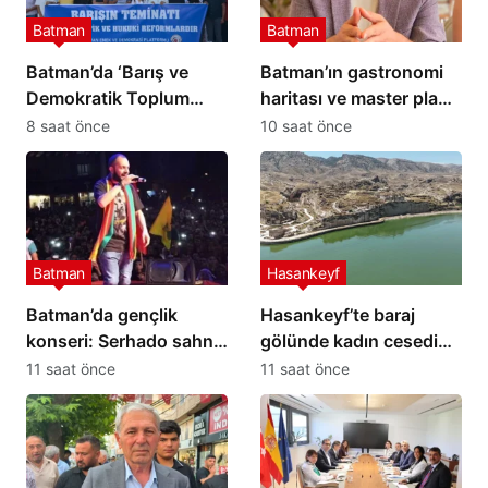
Batman
Batman
Batman’da ‘Barış ve
Batman’ın gastronomi
Demokratik Toplum
haritası ve master planı
Süreci’ İçin Ortak
hazırlanıyor
8 saat önce
10 saat önce
Açıklama
Batman
Hasankeyf
Batman’da gençlik
Hasankeyf’te baraj
konseri: Serhado sahne
gölünde kadın cesedi
alacak
bulundu
11 saat önce
11 saat önce