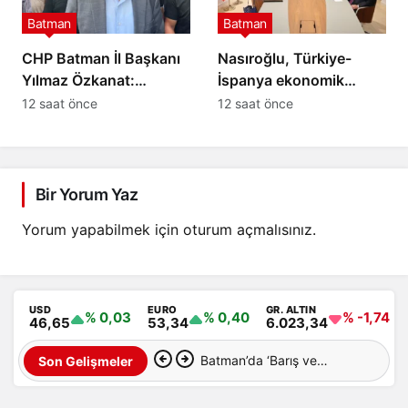
Batman
Batman
CHP Batman İl Başkanı
Nasıroğlu, Türkiye-
Yılmaz Özkanat:
İspanya ekonomik
Batman halkı neden
ilişkileri için temaslarda
12 saat önce
12 saat önce
cezalandırılıyor?
bulundu
Bir Yorum Yaz
Yorum yapabilmek için
oturum açmalısınız
.
USD
EURO
GR. ALTIN
% 0,03
% 0,40
% -1,74
46,65
53,34
6.023,34
Batman’da ‘Barış ve
Son Gelişmeler
Demokratik Toplum Süreci’