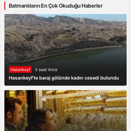
Batmanlıların En Çok Okuduğu Haberler
İçin Ortak Açıklama
Hasankeyf
3 saat önce
Hasankeyf’te baraj gölünde kadın cesedi bulundu