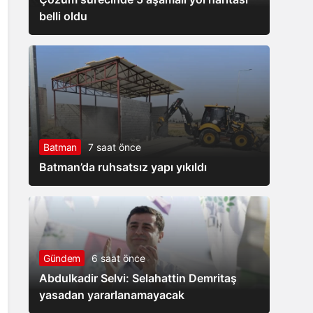
belli oldu
Batman
7 saat önce
Batman’da ruhsatsız yapı yıkıldı
Gündem
6 saat önce
Abdulkadir Selvi: Selahattin Demritaş
yasadan yararlanamayacak