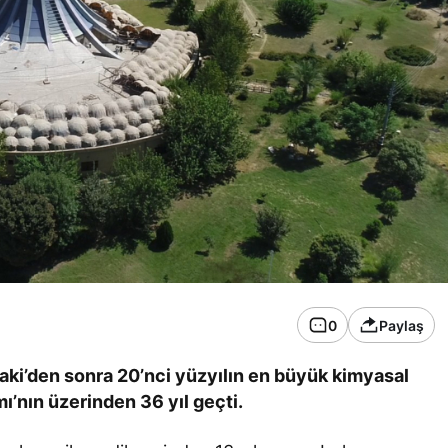
0
Paylaş
ki’den sonra 20’nci yüzyılın en büyük kimyasal
ı’nın üzerinden 36 yıl geçti.