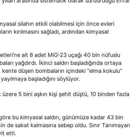
 yılları arasında sistematik olarak sürdürdüğü Enfal
yasal silahın etkili olabilmesi için önce evleri
arın kırılmasını sağladı, ardından kimyasal
tleri’ne ait 8 adet MiG-23 uçağı 40 bin nüfuslu
ları yağdırdı. İkinci saldırı başladığında ortaya
ar, kente düşen bombaların içindeki “elma kokulu”
 yayılmaya başladığını söylüyor.
zere 5 bini aşkın kişi şehit düştü, 10 binden fazla
öre bu kimyasal saldırı, günümüze kadar 43 bin
inin de sakat kalmasına sebep oldu. Sınır Tanımayan
it etti.