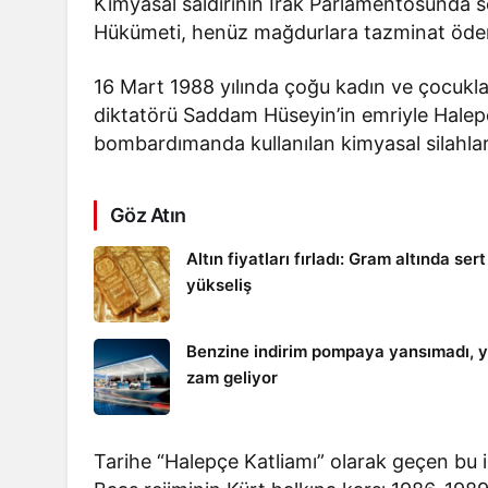
Kimyasal saldırının Irak Parlamentosunda so
Hükümeti, henüz mağdurlara tazminat öde
16 Mart 1988 yılında çoğu kadın ve çocuklar
diktatörü Saddam Hüseyin’in emriyle Halep
bombardımanda kullanılan kimyasal silahlar
Göz Atın
Altın fiyatları fırladı: Gram altında sert
yükseliş
Benzine indirim pompaya yansımadı, y
zam geliyor
Tarihe “Halepçe Katliamı” olarak geçen bu in