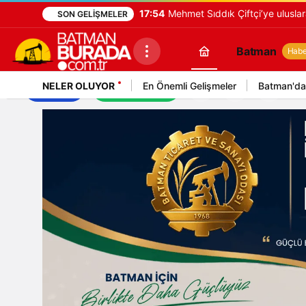
17:54
Mehmet Sıddık Çiftçi’ye uluslara
SON GELIŞMELER
Batman
Haber
NELER OLUYOR
En Önemli Gelişmeler
Batman'da
İş İlanları
Mekan Rehberi