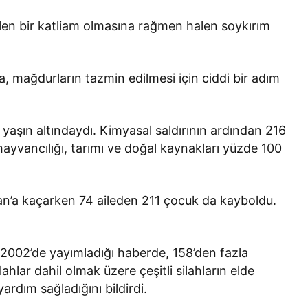
len bir katliam olmasına rağmen halen soykırım
, mağdurların tazmin edilmesi için ciddi bir adım
Batman
8 yaşın altındaydı. Kimyasal saldırının ardından 216
ağı
Batman’da otomobil ile
yvancılığı, tarımı ve doğal kaynakları yüzde 100
cek
motosiklet çarpıştı: 1 ağır yaralı
an’a kaçarken 74 aileden 211 çocuk da kayboldu.
 2002’de yayımladığı haberde, 158’den fazla
ilahlar dahil olmak üzere çeşitli silahların elde
yardım sağladığını bildirdi.