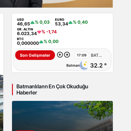
USD
EURO
% 0,03
% 0,40
46,65
53,34
GR. ALTIN
% -1,74
6.023,34
BTC
% 0,00
0,000000
BATSO
Son Gelişmeler
17:09
32.2 °
Batman
Başkan
Adayı
Batmanlıların En Çok Okuduğu
Bayram
Haberler
Demirhan’dan
yoğun
saha