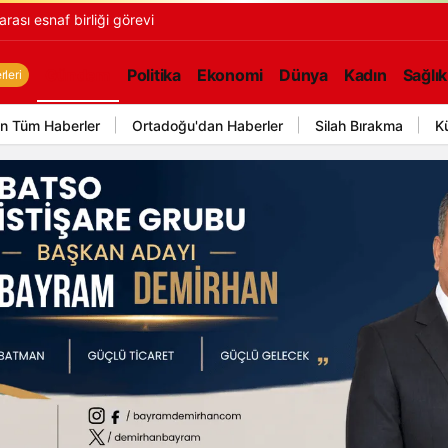
rası esnaf birliği görevi
Gündem
Politika
Ekonomi
Dünya
Kadın
Sağlık
leri
n Tüm Haberler
Ortadoğu'dan Haberler
Silah Bırakma
K