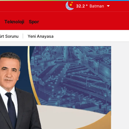
32.2 °
Batman
Teknoloji
Spor
ürt Sorunu
Yeni Anayasa