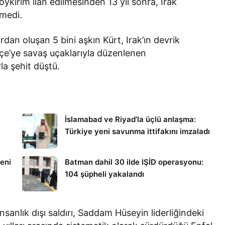
ykırım ilan edilmesinden 13 yıl sonra, Irak
medi.
dan oluşan 5 bini aşkın Kürt, Irak’ın devrik
çe’ye savaş uçaklarıyla düzenlenen
la şehit düştü.
İslamabad ve Riyad’la üçlü anlaşma:
Türkiye yeni savunma ittifakını imzaladı
eni
Batman dahil 30 ilde IŞİD operasyonu:
104 şüpheli yakalandı
sanlık dışı saldırı, Saddam Hüseyin liderliğindeki