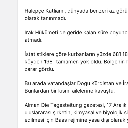
Halepçe Katliamı, dünyada benzeri az görü
olarak tanınmadı.
Irak Hükümeti de geride kalan süre boyunca
atmadı.
Batman
İstatistiklere göre kurbanların yüzde 68’i 1
re “Yeşil
Batman’da 43 otobüs dur
köyden 198’i tamamen yok oldu. Bölgenin ha
erildi
daha klimalı hale getirile
zarar gördü.
Bu arada vatandaşlar Doğu Kürdistan ve İr
Bunlardan bir kısmı ailelerine kavuştu.
Alman Die Tagesteitung gazetesi, 17 Aralık
uluslararası şirketin, kimyasal ve biyolojik s
edilmesi için Baas rejimine yasa dışı olarak 