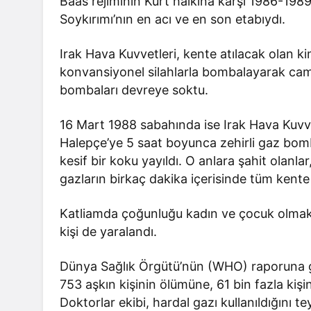
Baas rejiminin Kürt halkına karşı 1986-1989
Soykırımı’nın en acı ve en son etabıydı.
Irak Hava Kuvvetleri, kente atılacak olan kim
konvansiyonel silahlarla bombalayarak caml
bombaları devreye soktu.
16 Mart 1988 sabahında ise Irak Hava Kuvve
Halepçe’ye 5 saat boyunca zehirli gaz bomba
kesif bir koku yayıldı. O anlara şahit olanl
gazların birkaç dakika içerisinde tüm kente
Katliamda çoğunluğu kadın ve çocuk olmak ü
kişi de yaralandı.
Dünya Sağlık Örgütü’nün (WHO) raporuna g
753 aşkın kişinin ölümüne, 61 bin fazla kiş
Doktorlar ekibi, hardal gazı kullanıldığını tey