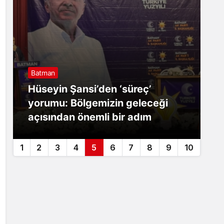
Batman
B
Hüseyin Şansi’den ‘süreç’
B
yorumu: Bölgemizin geleceği
o
açısından önemli bir adım
y
1
2
3
4
5
6
7
8
9
10