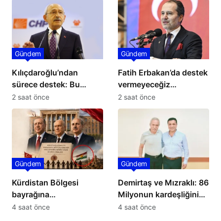
Gündem
Gündem
Kılıçdaroğlu’ndan
Fatih Erbakan’da destek
sürece destek: Bu
vermeyeceğiz
sürece tereddütsüz
açıklaması: Süreç
2 saat önce
2 saat önce
katkı vereceğiz
yasası TBMM’de
Gündem
Gündem
Kürdistan Bölgesi
Demirtaş ve Mızraklı: 86
bayrağına
Milyonun kardeşliğini
tahammülsüzlük Bakan
güçlendirelim
4 saat önce
4 saat önce
Yardımcısı’na geri adım