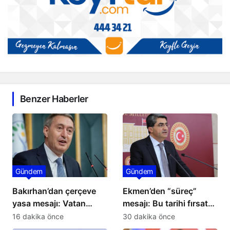
Benzer Haberler
Gündem
Gündem
Bakırhan’dan çerçeve
Ekmen’den “süreç”
yasa mesajı: Vatan
mesajı: Bu tarihi fırsat
ortak, gelecek ortaktır
yeni bir keşkeye
16 dakika önce
30 dakika önce
dönüşmesin