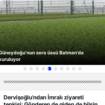
Güneydoğu’nun sera üssü Batman’da
kuruluyor
5
Dervişoğlu’ndan İmralı ziyareti
tepkisi: Gönderen de giden de bilsin