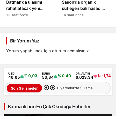
Batman’da ulaşımı
Sason’da organik
rahatlatacak yeni
sütleğen balı hasadı
alternatif bağlantı yolu
gerçekleştirildi
13 saat önce
14 saat önce
çalışmaları başladı
Bir Yorum Yaz
Yorum yapabilmek için
oturum açmalısınız
.
USD
EURO
GR. ALTIN
% 0,03
% 0,40
% -1,74
46,65
53,34
6.023,34
Diyarbakır’da Sulama
Son Gelişmeler
Kanalına Giren Genç
Batmanlıların En Çok Okuduğu Haberler
Hayatını Kaybetti