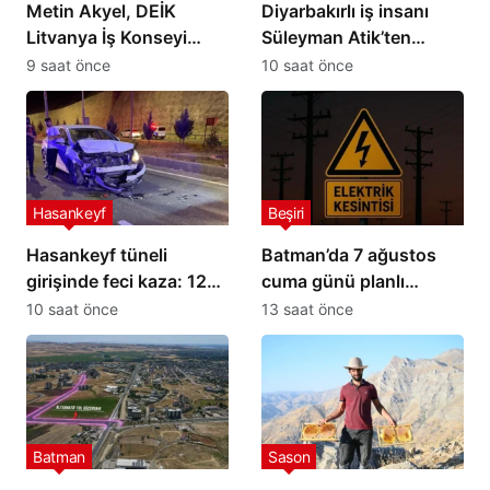
Metin Akyel, DEİK
Diyarbakırlı iş insanı
Litvanya İş Konseyi
Süleyman Atik’ten
Üyeliğine Seçildi
Petrolspor’a 2 Milyon TL
9 saat önce
10 saat önce
destek
Hasankeyf
Beşiri
Hasankeyf tüneli
Batman’da 7 ağustos
girişinde feci kaza: 12
cuma günü planlı
yaralı
elektrik kesintisi: İşte
10 saat önce
13 saat önce
etkilenecek yerler
Batman
Sason