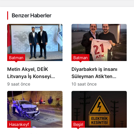
Benzer Haberler
Batman
Batman
Metin Akyel, DEİK
Diyarbakırlı iş insanı
Litvanya İş Konseyi
Süleyman Atik’ten
Üyeliğine Seçildi
Petrolspor’a 2 Milyon TL
9 saat önce
10 saat önce
destek
Hasankeyf
Beşiri