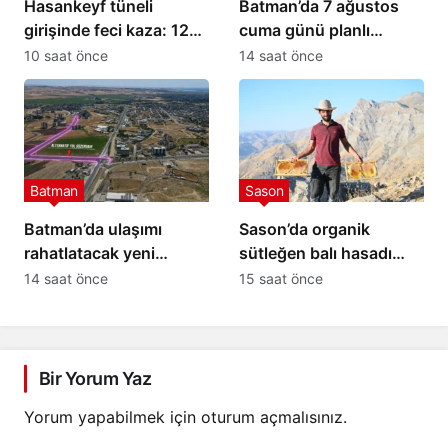
Hasankeyf tüneli
Batman’da 7 ağustos
girişinde feci kaza: 12
cuma günü planlı
yaralı
elektrik kesintisi: İşte
10 saat önce
14 saat önce
etkilenecek yerler
Batman
Sason
Batman’da ulaşımı
Sason’da organik
rahatlatacak yeni
sütleğen balı hasadı
alternatif bağlantı yolu
gerçekleştirildi
14 saat önce
15 saat önce
çalışmaları başladı
Bir Yorum Yaz
Yorum yapabilmek için
oturum açmalısınız
.