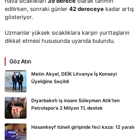
hava sıcaklıkları
39 derece
olarak tahmin
edilirken, sonraki günler
42 dereceye
kadar artış
gösteriyor.
Uzmanlar yüksek sıcaklıklara karşın yurttaşların
dikkat etmesi hususunda uyarıda bulundu.
Göz Atın
Metin Akyel, DEİK Litvanya İş Konseyi
Üyeliğine Seçildi
Diyarbakırlı iş insanı Süleyman Atik’ten
Petrolspor’a 2 Milyon TL destek
Hasankeyf tüneli girişinde feci kaza: 12 yaralı