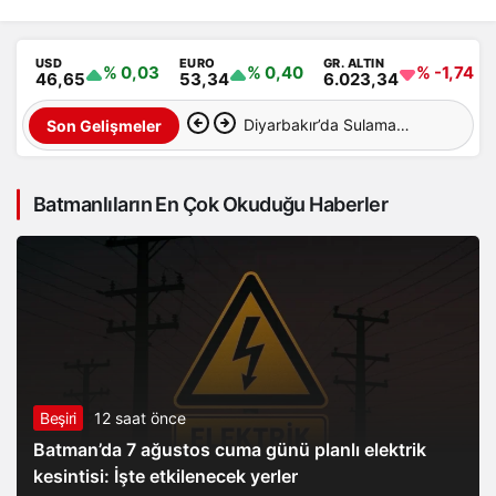
USD
EURO
GR. ALTIN
% 0,03
% 0,40
% -1,74
46,65
53,34
6.023,34
Diyarbakır’da Sulama
Son Gelişmeler
Kanalına Giren Genç
Batmanlıların En Çok Okuduğu Haberler
Hayatını Kaybetti
Beşiri
12 saat önce
Batman’da 7 ağustos cuma günü planlı elektrik
kesintisi: İşte etkilenecek yerler