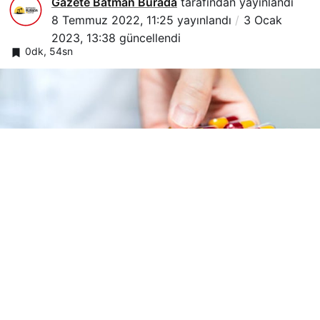
Gazete Batman Burada
tarafından yayınlandı
8 Temmuz 2022, 11:25
yayınlandı
3 Ocak
2023, 13:38
güncellendi
0dk, 54sn
Google'da Abone Ol
0
Paylaş