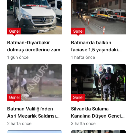
Genel
Genel
Batman-Diyarbakır
Batman’da balkon
dolmuş ücretlerine zam
faciası: 1,5 yaşındaki
bebek hayatını kaybetti
1 gün önce
1 hafta önce
Genel
Genel
Batman Valiliği’nden
Silvan’da Sulama
Asri Mezarlık Saldırısına
Kanalına Düşen Gencin
İlişkin Açıklama
Cansız Bedenine 4,5
2 hafta önce
3 hafta önce
Saat Sonra Ulaşıldı