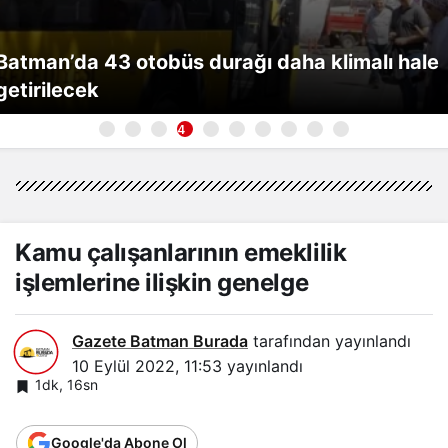
Batman’da otomobil ile motosiklet çarpıştı: 1
ağır yaralı
5
Kamu çalışanlarının emeklilik
işlemlerine ilişkin genelge
Gazete Batman Burada
tarafından yayınlandı
10 Eylül 2022, 11:53
yayınlandı
1dk, 16sn
Google'da Abone Ol