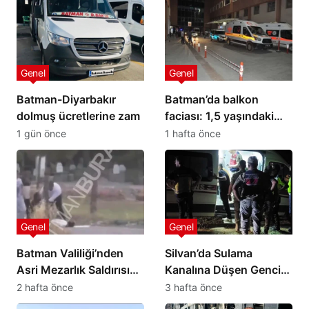
Genel
Genel
Batman-Diyarbakır
Batman’da balkon
dolmuş ücretlerine zam
faciası: 1,5 yaşındaki
bebek hayatını kaybetti
1 gün önce
1 hafta önce
Genel
Genel
Batman Valiliği’nden
Silvan’da Sulama
Asri Mezarlık Saldırısına
Kanalına Düşen Gencin
İlişkin Açıklama
Cansız Bedenine 4,5
2 hafta önce
3 hafta önce
Saat Sonra Ulaşıldı