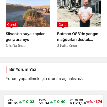
Genel
Genel
Silvan’da suya kapılan
Batman OSB’de yangın
genç aranıyor
mağdurları destek
bekliyor: 20 yıllık
3 hafta önce
3 hafta önce
emeğimiz kül oldu
Bir Yorum Yaz
Yorum yapabilmek için
oturum açmalısınız
.
USD
EURO
GR. ALTIN
% 0,03
% 0,40
% -1,74
46,65
53,34
6.023,34