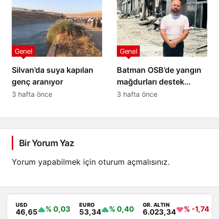
Genel
Genel
Silvan’da suya kapılan
Batman OSB’de yangın
genç aranıyor
mağdurları destek
bekliyor: 20 yıllık
3 hafta önce
3 hafta önce
emeğimiz kül oldu
Bir Yorum Yaz
Yorum yapabilmek için
oturum açmalısınız
.
USD
EURO
GR. ALTIN
% 0,03
% 0,40
% -1,74
46,65
53,34
6.023,34