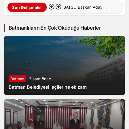
BATSO Başkan Adayı
Son Gelişmeler
Bayram Demirhan’dan
Batmanlıların En Çok Okuduğu Haberler
yoğun saha mesaisi
Batman
3 saat önce
Batman Belediyesi işçilerine ek zam