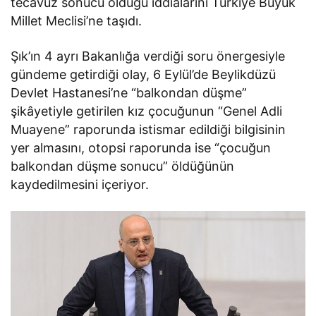
tecavüz sonucu öldüğü iddialarını Türkiye Büyük
Millet Meclisi’ne taşıdı.
Şık’ın 4 ayrı Bakanlığa verdiği soru önergesiyle
gündeme getirdiği olay, 6 Eylül’de Beylikdüzü
Devlet Hastanesi’ne “balkondan düşme”
şikâyetiyle getirilen kız çocuğunun “Genel Adli
Muayene” raporunda istismar edildiği bilgisinin
yer almasını, otopsi raporunda ise “çocuğun
balkondan düşme sonucu” öldüğünün
kaydedilmesini içeriyor.