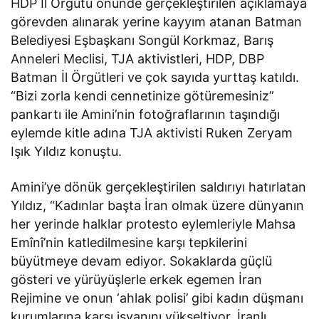
HDP İl Örgütü önünde gerçekleştirilen açıklamaya
görevden alınarak yerine kayyım atanan Batman
Belediyesi Eşbaşkanı Songül Korkmaz, Barış
Anneleri Meclisi, TJA aktivistleri, HDP, DBP
Batman İl Örgütleri ve çok sayıda yurttaş katıldı.
“Bizi zorla kendi cennetinize götüremesiniz”
pankartı ile Amini’nin fotoğraflarının taşındığı
eylemde kitle adına TJA aktivisti Ruken Zeryam
Işık Yıldız konuştu.
Amini’ye dönük gerçekleştirilen saldırıyı hatırlatan
Yıldız, “Kadınlar başta İran olmak üzere dünyanın
her yerinde halklar protesto eylemleriyle Mahsa
Emînî’nin katledilmesine karşı tepkilerini
büyütmeye devam ediyor. Sokaklarda güçlü
gösteri ve yürüyüşlerle erkek egemen İran
Rejimine ve onun ‘ahlak polisi’ gibi kadın düşmanı
kurumlarına karşı isyanını yükseltiyor. İranlı