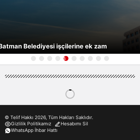
Batman Belediyesi işçilerine ek zam
5
Cengiz İçöz 7 yaşında başladığı işini
48 yıldır aralıksız sürdürüyor
Azad Baltacı
tarafından yayınlandı
22 Eylül 2022, 15:28
yayınlandı
2dk, 15sn