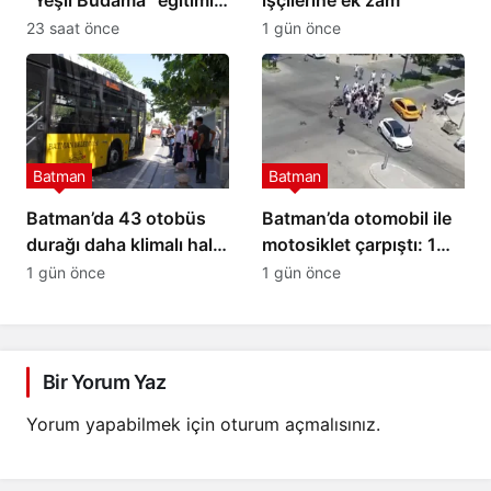
“Yeşil Budama” eğitimi
işçilerine ek zam
verildi
23 saat önce
1 gün önce
Batman
Batman
Batman’da 43 otobüs
Batman’da otomobil ile
durağı daha klimalı hale
motosiklet çarpıştı: 1
getirilecek
ağır yaralı
1 gün önce
1 gün önce
Bir Yorum Yaz
Yorum yapabilmek için
oturum açmalısınız
.