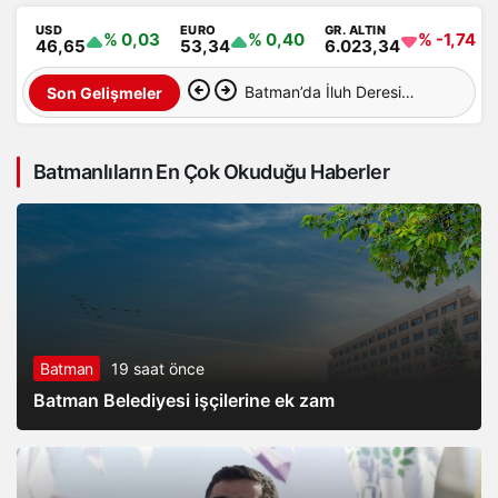
USD
EURO
GR. ALTIN
% 0,03
% 0,40
% -1,74
46,65
53,34
6.023,34
Batman’da İluh Deresi
Son Gelişmeler
çevresindeki park ve yollar
Batmanlıların En Çok Okuduğu Haberler
hizmete açıldı
Batman
19 saat önce
Batman Belediyesi işçilerine ek zam