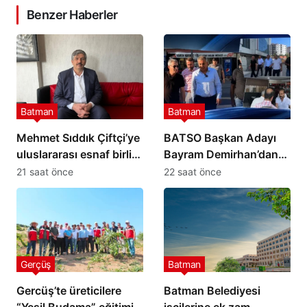
Benzer Haberler
Batman
Batman
Mehmet Sıddık Çiftçi’ye
BATSO Başkan Adayı
uluslararası esnaf birliği
Bayram Demirhan’dan
görevi
yoğun saha mesaisi
21 saat önce
22 saat önce
Gerçüş
Batman
Gercüş’te üreticilere
Batman Belediyesi