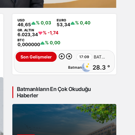
USD
EURO
% 0,03
% 0,40
46,65
53,34
GR. ALTIN
% -1,74
6.023,34
BTC
% 0,00
0,000000
BATSO
Son Gelişmeler
17:09
28.3 °
Batman
Başkan
Adayı
Batmanlıların En Çok Okuduğu
Bayram
Haberler
Demirhan’dan
yoğun
saha