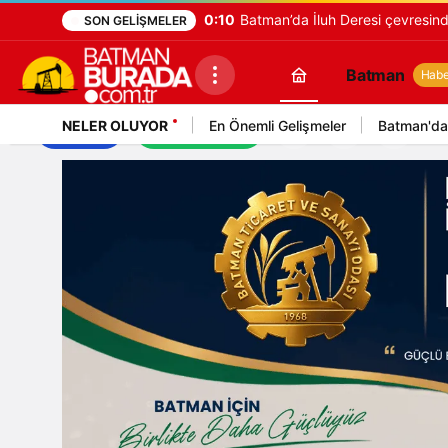
0:10
Batman’da İluh Deresi çevresinde
SON GELIŞMELER
Batman
Haber
NELER OLUYOR
En Önemli Gelişmeler
Batman'da
İş İlanları
Mekan Rehberi