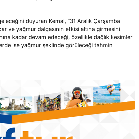
nın geleceğini duyuran Kemal, “31 Aralık Çarşamba
 kar ve yağmur dalgasının etkisi altına girmesini
ına kadar devam edeceği, özellikle dağlık kesimler
gelerde ise yağmur şeklinde görüleceği tahmin
Batman
ağı
Batman’da otomobil ile
cek
motosiklet çarpıştı: 1 ağır yaralı