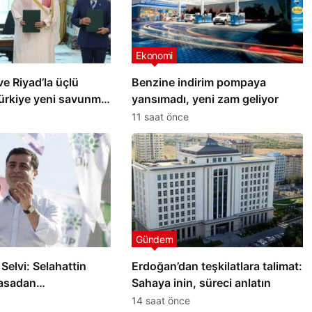
Ekonomi
e Riyad’la üçlü
Benzine indirim pompaya
ürkiye yeni savunma
yansımadı, yeni zam geliyor
mzaladı
11 saat önce
Gündem
Selvi: Selahattin
Erdoğan’dan teşkilatlara talimat:
asadan
Sahaya inin, süreci anlatın
mayacak
14 saat önce