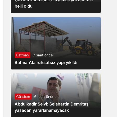
belli oldu
Batman
7 saat önce
Batman’da ruhsatsız yapı yıkıldı
Gündem
6 saat önce
Abdulkadir Selvi: Selahattin Demritaş
yasadan yararlanamayacak