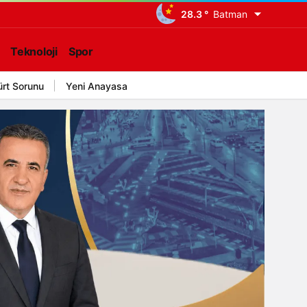
28.3 °
Batman
Teknoloji
Spor
ürt Sorunu
Yeni Anayasa