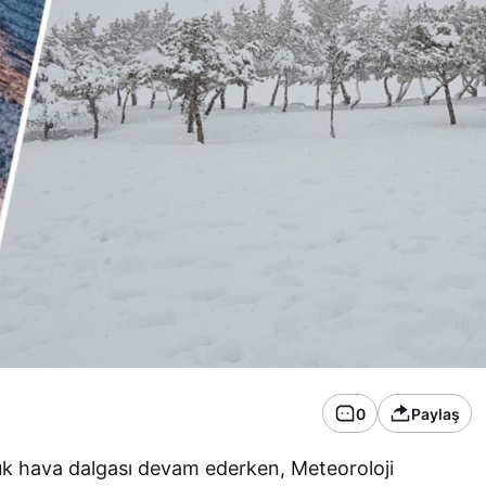
0
Paylaş
ğuk hava dalgası devam ederken, Meteoroloji