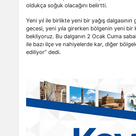
oldukça soğuk olacağını belirtti.
Yeni yıl ile birlikte yeni bir yağış dalgası
gecesi, yeni yıla girerken bölgenin yeni bir
bekliyoruz. Bu dalganın 2 Ocak Cuma sabah
ile bazı ilçe ve nahiyelerde kar, diğer böl
ediliyor” dedi.
Batman
re “Yeşil
Batman’da 43 otobüs dur
erildi
daha klimalı hale getirile