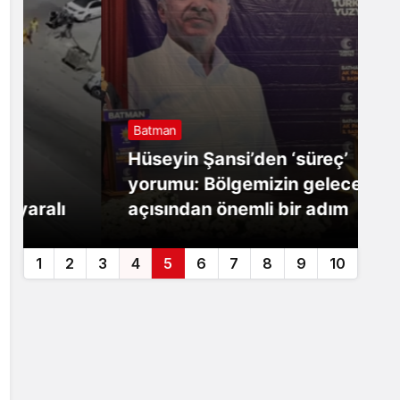
Batman
B
Hüseyin Şansi’den ‘süreç’
B
yorumu: Bölgemizin geleceği
o
açısından önemli bir adım
y
1
2
3
4
5
6
7
8
9
10