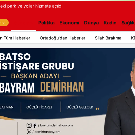
ki park ve yollar hizmete açıldı
Gündem
Politika
Ekonomi
Dünya
Kadın
Sağlık
leri
n Tüm Haberler
Ortadoğu'dan Haberler
Silah Bırakma
K