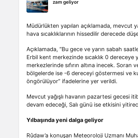
zam geliyor
Müdürlükten yapılan açıklamada, mevcut yağ
hava sıcaklıklarının hissedilir derecede düşec
Açıklamada, “Bu gece ve yarın sabah saatleri
Erbil kent merkezinde sıcaklık 0 dereceye
merkezlerinde sıfırın altına inecek. Soran 
bölgelerde ise -6 dereceyi göstermesi ve k
öngörülüyor” ifadelerine yer verildi.
Mevcut yağışlı havanın pazartesi gecesi itiba
devam edeceği, Salı günü ise etkisini yitire
Yılbaşında yeni dalga geliyor
Rûdaw’a konuşan Meteoroloji Uzmanı Muham