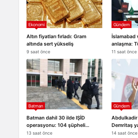
Ekonomi
Gündem
Altın fiyatları fırladı: Gram
İslamabad v
altında sert yükseliş
anlaşma: T
ittifakını i
9 saat önce
11 saat önce
Batman
Gündem
Batman dahil 30 ilde IŞİD
Abdulkadir 
operasyonu: 104 şüpheli
Demritaş y
yakalandı
yararlana
13 saat önce
14 saat önce