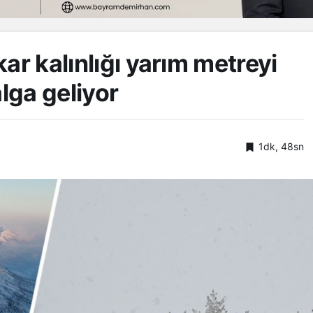
ar kalınlığı yarım metreyi
alga geliyor
1dk, 48sn