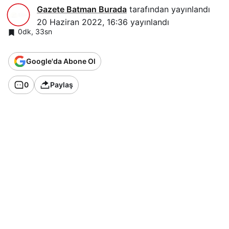
Gazete Batman Burada
tarafından yayınlandı
20 Haziran 2022, 16:36
yayınlandı
0dk, 33sn
Google'da Abone Ol
0
Paylaş
Suudi Arabistan’ın uzaya çıkan ilk astronotu
Sultan bin Selman, tarihi uçuşun 37. yıldönümü
vesilesi ile yaptığı açıklamada, Arap astronotların
insanlığın iyiliği için uzaya döneceğini söyledi.
Kral Selman’ın oğlu Sultan bin Selman, Suudi
Arabistan’ın 1985 yılında gerçekleştirdiği ilk uzay
deneyiminin yıldönümünde Dubai merkezli Al
Arabiya kanalına röportaj verdi. Dünya’dan
ayrılan ilk Suudi astronot olan 65 yaşındaki