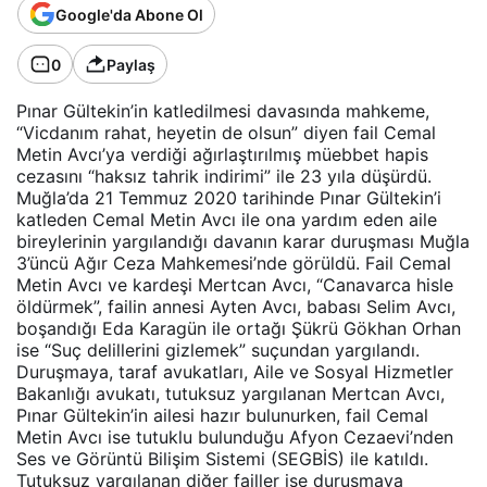
Google'da Abone Ol
0
Paylaş
Pınar Gültekin’in katledilmesi davasında mahkeme,
“Vicdanım rahat, heyetin de olsun” diyen fail Cemal
Metin Avcı’ya verdiği ağırlaştırılmış müebbet hapis
cezasını “haksız tahrik indirimi” ile 23 yıla düşürdü.
Muğla’da 21 Temmuz 2020 tarihinde Pınar Gültekin’i
katleden Cemal Metin Avcı ile ona yardım eden aile
bireylerinin yargılandığı davanın karar duruşması Muğla
3’üncü Ağır Ceza Mahkemesi’nde görüldü. Fail Cemal
Metin Avcı ve kardeşi Mertcan Avcı, “Canavarca hisle
öldürmek”, failin annesi Ayten Avcı, babası Selim Avcı,
boşandığı Eda Karagün ile ortağı Şükrü Gökhan Orhan
ise “Suç delillerini gizlemek” suçundan yargılandı.
Duruşmaya, taraf avukatları, Aile ve Sosyal Hizmetler
Bakanlığı avukatı, tutuksuz yargılanan Mertcan Avcı,
Pınar Gültekin’in ailesi hazır bulunurken, fail Cemal
Metin Avcı ise tutuklu bulunduğu Afyon Cezaevi’nden
Ses ve Görüntü Bilişim Sistemi (SEGBİS) ile katıldı.
Tutuksuz yargılanan diğer failler ise duruşmaya