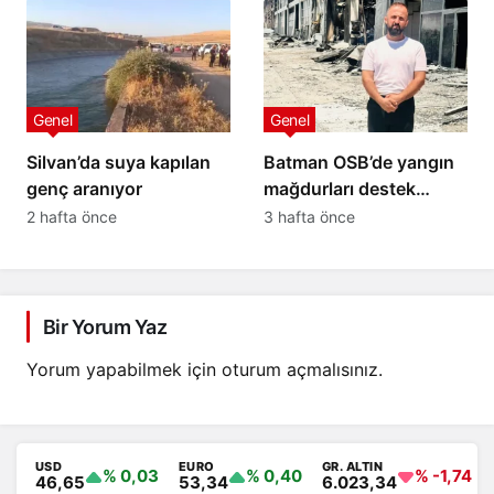
Genel
Genel
Silvan’da suya kapılan
Batman OSB’de yangın
genç aranıyor
mağdurları destek
bekliyor: 20 yıllık
2 hafta önce
3 hafta önce
emeğimiz kül oldu
Bir Yorum Yaz
Yorum yapabilmek için
oturum açmalısınız
.
USD
EURO
GR. ALTIN
% 0,03
% 0,40
% -1,74
46,65
53,34
6.023,34