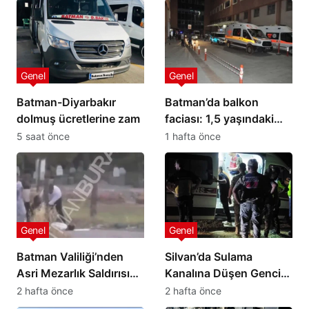
Genel
Genel
Batman-Diyarbakır
Batman’da balkon
dolmuş ücretlerine zam
faciası: 1,5 yaşındaki
bebek hayatını kaybetti
5 saat önce
1 hafta önce
Genel
Genel
Batman Valiliği’nden
Silvan’da Sulama
Asri Mezarlık Saldırısına
Kanalına Düşen Gencin
İlişkin Açıklama
Cansız Bedenine 4,5
2 hafta önce
2 hafta önce
Saat Sonra Ulaşıldı