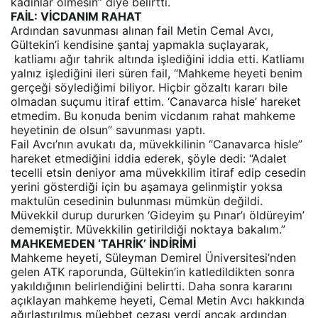
kadınlar ölmesin” diye belirtti.
FAİL: VİCDANIM RAHAT
Ardından savunması alınan fail Metin Cemal Avcı,
Gültekin’i kendisine şantaj yapmakla suçlayarak,
katliamı ağır tahrik altında işlediğini iddia etti. Katliamı
yalnız işlediğini ileri süren fail, “Mahkeme heyeti benim
gerçeği söylediğimi biliyor. Hiçbir gözaltı kararı bile
olmadan suçumu itiraf ettim. ‘Canavarca hisle’ hareket
etmedim. Bu konuda benim vicdanım rahat mahkeme
heyetinin de olsun” savunması yaptı.
Fail Avcı’nın avukatı da, müvekkilinin “Canavarca hisle”
hareket etmediğini iddia ederek, şöyle dedi: “Adalet
tecelli etsin deniyor ama müvekkilim itiraf edip cesedin
yerini gösterdiği için bu aşamaya gelinmiştir yoksa
maktulün cesedinin bulunması mümkün değildi.
Müvekkil durup dururken ‘Gideyim şu Pınar’ı öldüreyim’
dememiştir. Müvekkilin getirildiği noktaya bakalım.”
MAHKEMEDEN ‘TAHRİK’ İNDİRİMİ
Mahkeme heyeti, Süleyman Demirel Üniversitesi’nden
gelen ATK raporunda, Gültekin’in katledildikten sonra
yakıldığının belirlendiğini belirtti. Daha sonra kararını
açıklayan mahkeme heyeti, Cemal Metin Avcı hakkında
ağırlaştırılmış müebbet cezası verdi ancak ardından