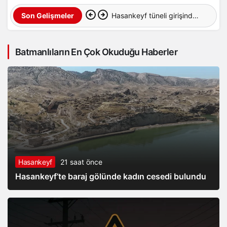
Hasankeyf tüneli girişinde
Son Gelişmeler
feci kaza: 12 yaralı
Batmanlıların En Çok Okuduğu Haberler
Hasankeyf
21 saat önce
Hasankeyf’te baraj gölünde kadın cesedi bulundu